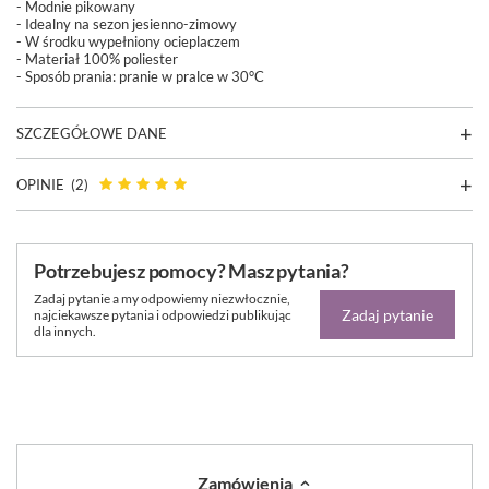
- Modnie pikowany
- Idealny na sezon jesienno-zimowy
- W środku wypełniony ocieplaczem
- Materiał 100% poliester
- Sposób prania:
pranie w pralce w 30°C
SZCZEGÓŁOWE DANE
OPINIE
(2)
Potrzebujesz pomocy? Masz pytania?
Zadaj pytanie a my odpowiemy niezwłocznie,
Zadaj pytanie
najciekawsze pytania i odpowiedzi publikując
dla innych.
Zamówienia