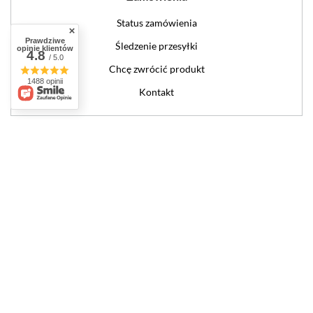
Status zamówienia
Prawdziwe
Śledzenie przesyłki
opinie klientów
4.8
/ 5.0
Chcę zwrócić produkt
1488 opinii
Kontakt
Konto
Regulaminy
W sklepie prezentujemy ceny brutto (z VAT).
Stawki VAT dla konsumentów z
kraju:
Polska
.