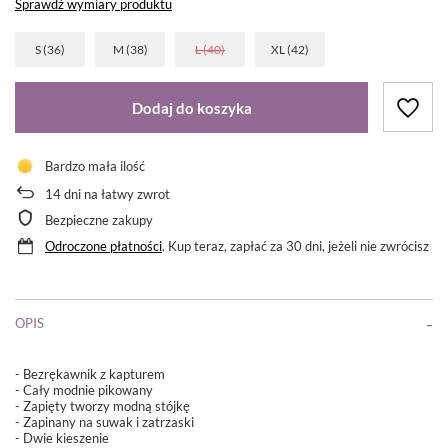
Sprawdź wymiary produktu
S (36)
M (38)
L (40)
XL (42)
Dodaj do koszyka
Bardzo mała ilość
14
dni na łatwy zwrot
Bezpieczne zakupy
Odroczone płatności
. Kup teraz, zapłać za 30 dni, jeżeli nie zwrócisz
OPIS
- Bezrękawnik z kapturem
- Cały modnie pikowany
- Zapięty tworzy modną stójkę
- Zapinany na suwak i zatrzaski
- Dwie kieszenie