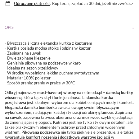
Odroczone płatności
. Kup teraz, zapłać za 30 dni, jeżeli nie zwrócisz
OPIS
- Błyszcząca śliczna elegancka kurtka z kapturem
- Kurtka posiada modną stójkę i odpinany kaptur
- Zapinana na suwak
- Dwie zapinane kieszenie
- Genialnie pikowana na podszewce w karo
- Idealna na sezon przejściwoy
- W środku wypełniona lekkim puchem syntetycznym
- Materiał 100% poliester
- Sposób prania:
pranie w pralce w 30°C
Odkryj najnowszy
must-have tej wiosny
na netmoda.pl –
damską kurtkę
wiosenną
, która łączy styl i funkcjonalność. Ta
damska kurtka
przejściowa
jest idealnym wyborem dla kobiet ceniących modę i komfort.
Elegancka damska bomberka
zwraca uwagę swoim
błyszczącym
wykończeniem
, nadającym każdej stylizacji odrobinę
glamour
.
Zapinana
na suwak
, zapewnia łatwość ubierania oraz możliwość szybkiej adaptacji
do zmieniającej się pogody.
Kołnierz
jest nie tylko stylowym detalem, ale
także praktycznym elementem ochrony przed chłodnym wiosennym
wiatrem.
Pikowana podszewka
nie tylko pięknie się prezentuje, ale także
gwarantuje
komfort noszenia
i
dodatkową warstwę izolacji
w