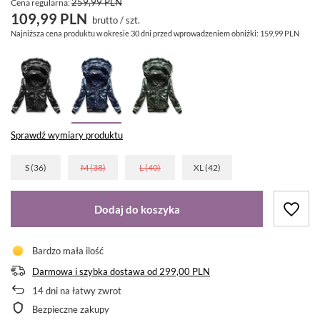
259,99 PLN
Cena regularna:
109,99 PLN
brutto
/
szt.
Najniższa cena produktu w okresie 30 dni przed wprowadzeniem obniżki:
159,99 PLN
Sprawdź wymiary produktu
S (36)
M (38)
L (40)
XL (42)
Dodaj do koszyka
Bardzo mała ilość
Darmowa i szybka dostawa
od
299,00 PLN
14
dni na łatwy zwrot
Bezpieczne zakupy