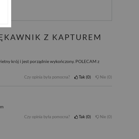
nie
ĘKAWNIK Z KAPTUREM
tny krój i jest porządnie wykończony. POLECAM z
Czy opinia była pomocna?
Tak
0
Nie
0
am
Czy opinia była pomocna?
Tak
0
Nie
0