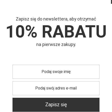
Zapisz się do newslettera, aby otrzymać
10% RABATU
na pierwsze zakupy.
Mar
Symb
Zapisz się
trzebujesz pomocy? Masz pytania?