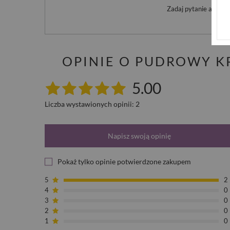
Zadaj pytanie a my o
OPINIE O PUDROWY 
5.00
Liczba wystawionych opinii: 2
Napisz swoją opinię
Pokaż tylko opinie potwierdzone zakupem
5
2
4
0
3
0
2
0
1
0