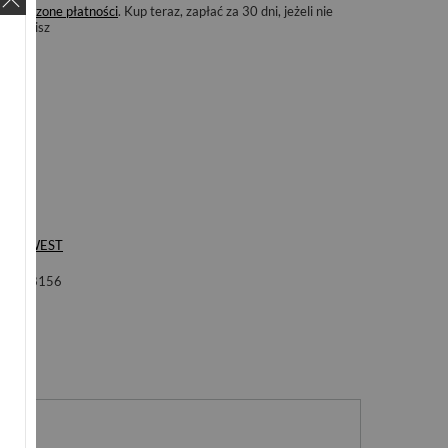
Odroczone płatności
. Kup teraz, zapłać za 30 dni, jeżeli nie
zwrócisz
ka
S'WEST
ol
B8156