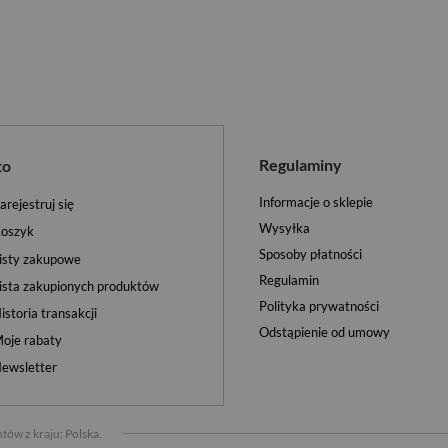
Regulaminy
to
Informacje o sklepie
arejestruj się
Wysyłka
oszyk
Sposoby płatności
isty zakupowe
Regulamin
ista zakupionych produktów
Polityka prywatności
istoria transakcji
Odstąpienie od umowy
oje rabaty
ewsletter
tów z kraju:
Polska
.