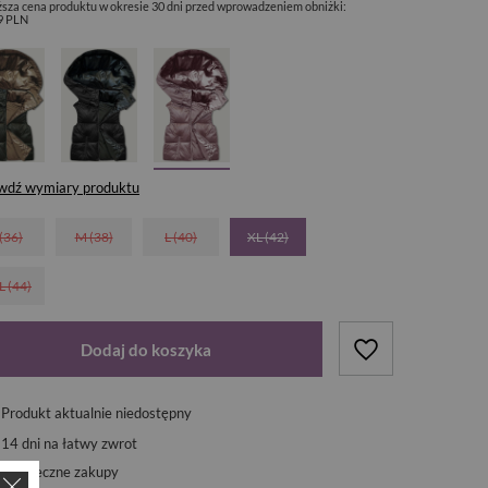
ższa cena produktu w okresie 30 dni przed wprowadzeniem obniżki:
9 PLN
wdź wymiary produktu
 (36)
M (38)
L (40)
XL (42)
L (44)
Dodaj do koszyka
Produkt aktualnie niedostępny
14
dni na łatwy zwrot
Bezpieczne zakupy