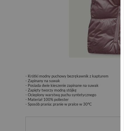
- Krótki modny puchowy bezrękawnik z kapturem
- Zapinany na suwak
-
Posiada dwie kieszenie zapinane na suwak
- Zapięty tworzy modną stójkę
- Ocieplony warstwą puchu syntetycznego
- Materiał 100% poliester
- Sposób prania: pranie w pralce w 30°C
Po