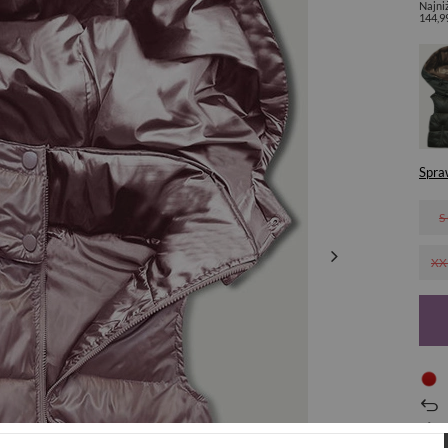
Najni
144,9
Spra
S
XX