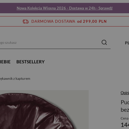
Nowa Kolekcja Wiosna 2026 - Dostawa w 24h - Sprawdź
DARMOWA DOSTAWA
od 299,00 PLN
P
IEBIE
BESTSELLERY
ękawnik z kapturem
Opini
Pu
bez
Cena 
14