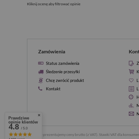
Kliknij ocenę aby filtrować opinie
Zamówienia
Kon
Status zamówienia
Z
Śledzenie przesyłki
K
Chcę zwrócić produkt
L
Kontakt
L
H
M
N
Prawdziwe
opinie klientów
4.8
/ 5.0
W sklepie prezentujemy ceny brutto (z VAT).
Stawki VAT dla konsumen