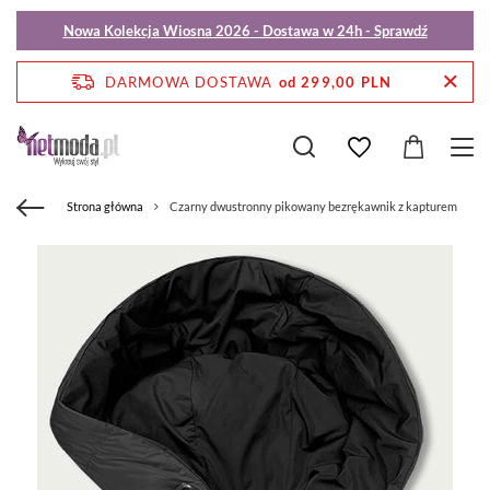
Nowa Kolekcja Wiosna 2026 - Dostawa w 24h - Sprawdź
DARMOWA DOSTAWA
od 299,00 PLN
Strona główna
Czarny dwustronny pikowany bezrękawnik z kapturem