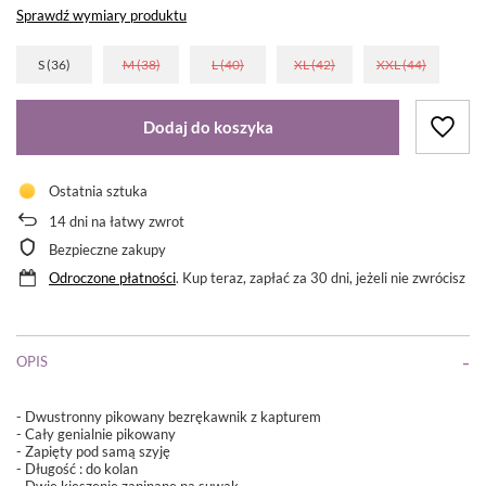
Sprawdź wymiary produktu
S (36)
M (38)
L (40)
XL (42)
XXL (44)
Dodaj do koszyka
Ostatnia sztuka
14
dni na łatwy zwrot
Bezpieczne zakupy
Odroczone płatności
. Kup teraz, zapłać za 30 dni, jeżeli nie zwrócisz
OPIS
- Dwustronny pikowany bezrękawnik z kapturem
- Cały genialnie pikowany
- Zapięty pod samą szyję
- Długość : do kolan
- Dwie kieszenie zapinane na suwak