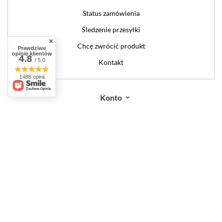
Status zamówienia
Śledzenie przesyłki
Chcę zwrócić produkt
Prawdziwe
opinie klientów
4.8
/ 5.0
Kontakt
1488 opinii
Konto
Regulaminy
W sklepie prezentujemy ceny brutto (z VAT).
Stawki VAT dla konsumentów z
kraju:
Polska
.