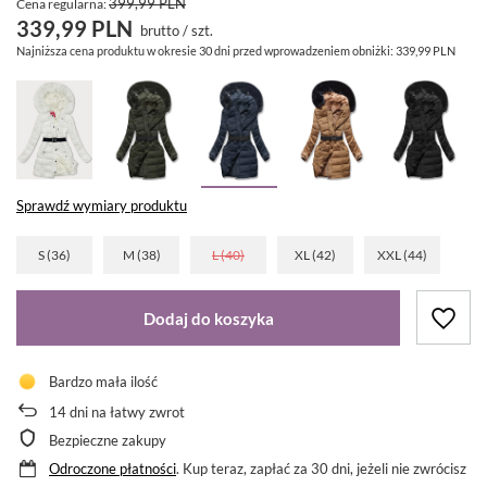
399,99 PLN
Cena regularna:
339,99 PLN
brutto
/
szt.
Najniższa cena produktu w okresie 30 dni przed wprowadzeniem obniżki:
339,99 PLN
Sprawdź wymiary produktu
S (36)
M (38)
L (40)
XL (42)
XXL (44)
Dodaj do koszyka
Bardzo mała ilość
14
dni na łatwy zwrot
Bezpieczne zakupy
Odroczone płatności
. Kup teraz, zapłać za 30 dni, jeżeli nie zwrócisz