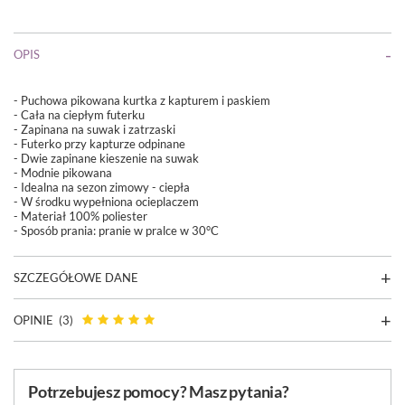
OPIS
- Puchowa pikowana kurtka z kapturem i paskiem
- Cała na ciepłym futerku
- Zapinana na suwak i zatrzaski
- Futerko przy kapturze odpinane
- Dwie zapinane kieszenie na suwak
- Modnie pikowana
- Idealna na sezon zimowy - ciepła
- W środku wypełniona ocieplaczem
- Materiał 100% poliester
- Sposób prania:
pranie w pralce w 30°C
SZCZEGÓŁOWE DANE
OPINIE
(3)
Potrzebujesz pomocy? Masz pytania?