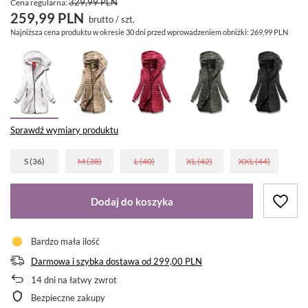
329,99 PLN
Cena regularna:
259,99 PLN
brutto
/
szt.
Najniższa cena produktu w okresie 30 dni przed wprowadzeniem obniżki:
269,99 PLN
Sprawdź wymiary produktu
S (36)
M (38)
L (40)
XL (42)
XXL (44)
Dodaj do koszyka
Bardzo mała ilość
Darmowa i szybka dostawa
od
299,00 PLN
14
dni na łatwy zwrot
Bezpieczne zakupy