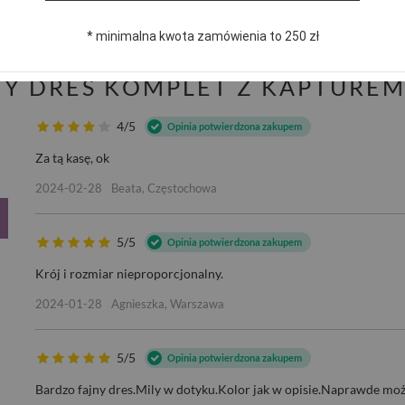
publikując dla innych.
* minimalna kwota zamówienia to 250 zł
NY DRES KOMPLET Z KAPTURE
4/5
Opinia potwierdzona zakupem
Za tą kasę, ok
2024-02-28
Beata, Częstochowa
5/5
Opinia potwierdzona zakupem
Krój i rozmiar nieproporcjonalny.
2024-01-28
Agnieszka, Warszawa
5/5
Opinia potwierdzona zakupem
Bardzo fajny dres.Mily w dotyku.Kolor jak w opisie.Naprawde mo