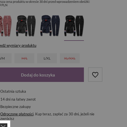
ższa cena produktu w okresie 30 dni przed wprowadzeniem obniżki:
9 PLN
wdź wymiary produktu
S/M
M/L
L/XL
XL/XXL
Dodaj do koszyka
Ostatnia sztuka
14
dni na łatwy zwrot
Bezpieczne zakupy
Odroczone płatności
. Kup teraz, zapłać za 30 dni, jeżeli nie
zwrócisz