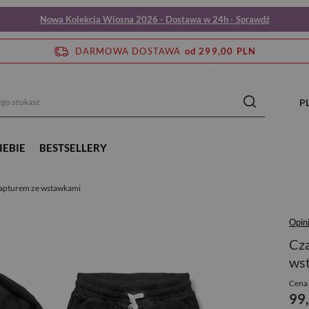
Nowa Kolekcja Wiosna 2026 - Dostawa w 24h - Sprawdź
DARMOWA DOSTAWA
od 299,00 PLN
P
IEBIE
BESTSELLERY
kapturem ze wstawkami
Opini
Cza
ws
Cena 
99