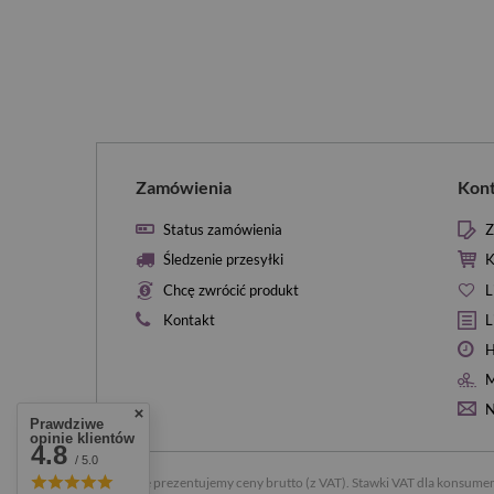
Zamówienia
Kon
Status zamówienia
Z
Śledzenie przesyłki
K
Chcę zwrócić produkt
L
Kontakt
L
H
M
N
Prawdziwe
opinie klientów
4.8
/ 5.0
W sklepie prezentujemy ceny brutto (z VAT).
Stawki VAT dla konsumen