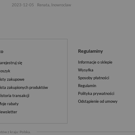
2023-12-05
Renata, Inowroclaw
Regulaminy
to
Informacje o sklepie
arejestruj się
Wysyłka
oszyk
Sposoby płatności
isty zakupowe
Regulamin
ista zakupionych produktów
Polityka prywatności
istoria transakcji
Odstąpienie od umowy
oje rabaty
ewsletter
tów z kraju:
Polska
.