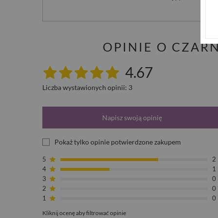
OPINIE O CZAR
4.67
Liczba wystawionych opinii: 3
Napisz swoją opinię
Pokaż tylko opinie potwierdzone zakupem
5
2
4
1
3
0
2
0
1
0
Kliknij ocenę aby filtrować opinie