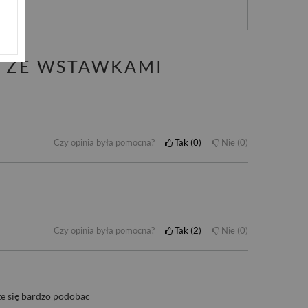
M ZE WSTAWKAMI
Czy opinia była pomocna?
Tak
0
Nie
0
Czy opinia była pomocna?
Tak
2
Nie
0
że się bardzo podobac