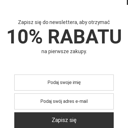
Zapisz się do newslettera, aby otrzymać
10% RABATU
Mar
na pierwsze zakupy.
Symb
Szer
Kapt
trzebujesz pomocy? Masz pytania?
Zapisz się
Zadaj pyta
dpowiemy niezwłocznie, najciekawsze pytania i odpowiedzi