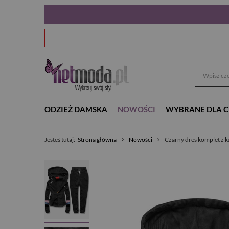
ODZIEŻ DAMSKA
NOWOŚCI
WYBRANE DLA C
Jesteś tutaj:
Strona główna
Nowości
Czarny dres komplet z 