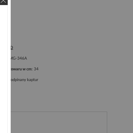
ka
LHD
ol
AMG-346A
okość towaru w cm
34
ur
nieodpinany kaptur
nie