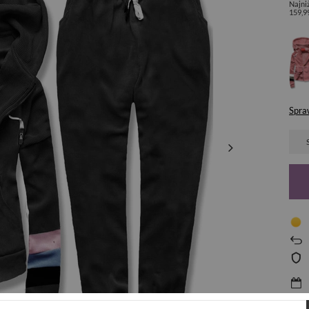
Najni
159,9
Spra