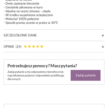
- Dwie zapinane kieszenie
- Genialnie pikowana w karo
- Idealna na sezon zimowy - ciepła
- W środku wypełniona ocieplaczem
- Materiał 100% poliester
- Sposób prania:
pranie w pralce w 30°C
SZCZEGÓŁOWE DANE
OPINIE
(24)
Potrzebujesz pomocy? Masz pytania?
Zadaj pytanie a my odpowiemy niezwłocznie,
Zadaj pytanie
najciekawsze pytania i odpowiedzi publikując
dla innych.