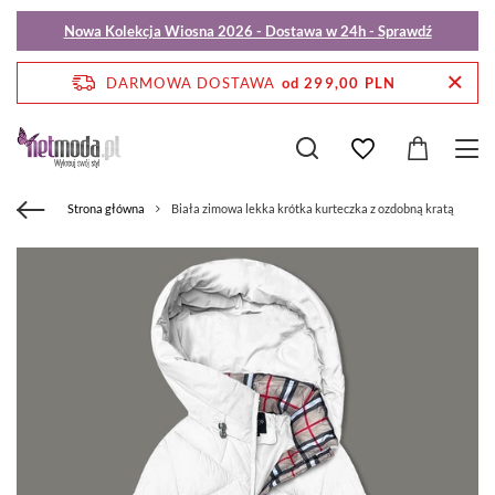
Nowa Kolekcja Wiosna 2026 - Dostawa w 24h - Sprawdź
DARMOWA DOSTAWA
od 299,00 PLN
Strona główna
Biała zimowa lekka krótka kurteczka z ozdobną kratą