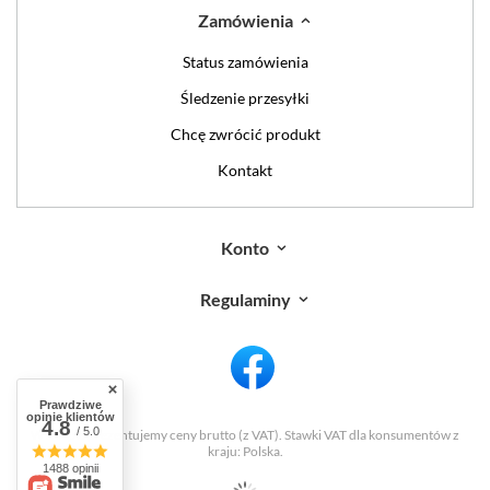
Zamówienia
Status zamówienia
Śledzenie przesyłki
Chcę zwrócić produkt
Kontakt
Konto
Regulaminy
Prawdziwe
opinie klientów
4.8
/ 5.0
W sklepie prezentujemy ceny brutto (z VAT).
Stawki VAT dla konsumentów z
kraju:
Polska
.
1488 opinii