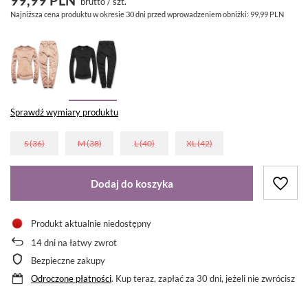
brutto
/
szt.
Najniższa cena produktu w okresie 30 dni przed wprowadzeniem obniżki:
99,99 PLN
Sprawdź wymiary produktu
S (36)
M (38)
L (40)
XL (42)
Dodaj do koszyka
Produkt aktualnie niedostępny
14
dni na łatwy zwrot
Bezpieczne zakupy
Odroczone płatności
. Kup teraz, zapłać za 30 dni, jeżeli nie zwrócisz