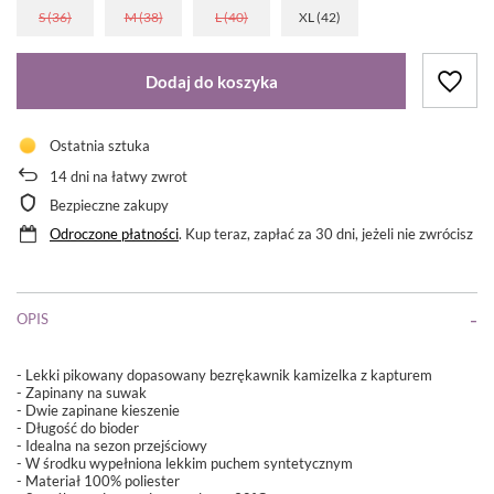
S (36)
M (38)
L (40)
XL (42)
Dodaj do koszyka
Ostatnia sztuka
14
dni na łatwy zwrot
Bezpieczne zakupy
Odroczone płatności
. Kup teraz, zapłać za 30 dni, jeżeli nie zwrócisz
OPIS
- Lekki pikowany dopasowany bezrękawnik kamizelka z kapturem
- Zapinany na suwak
- Dwie zapinane kieszenie
- Długość do bioder
- Idealna na sezon przejściowy
- W środku wypełniona lekkim puchem syntetycznym
- Materiał 100% poliester