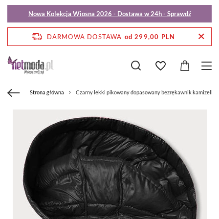
Nowa Kolekcja Wiosna 2026 - Dostawa w 24h - Sprawdź
DARMOWA DOSTAWA
od 299,00 PLN
Strona główna
Czarny lekki pikowany dopasowany bezrękawnik kamizelka 