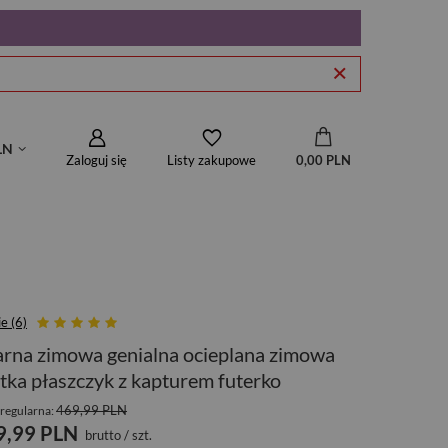
LN
Zaloguj się
0,00 PLN
Listy zakupowe
e (6)
rna zimowa genialna ocieplana zimowa
tka płaszczyk z kapturem futerko
469,99 PLN
regularna:
9,99 PLN
brutto
/
szt.