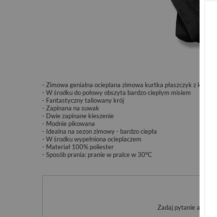
- Zimowa genialna ocieplana zimowa kurtka płaszczyk z kaptu
- W środku do połowy obszyta bardzo ciepłym misiem
- Fantastyczny taliowany krój
- Zapinana na suwak
- Dwie zapinane kieszenie
- Modnie pikowana
- Idealna na sezon zimowy - bardzo ciepła
- W środku wypełniona ocieplaczem
- Materiał 100% poliester
- Sposób prania:
pranie w pralce w 30°C
Po
Zadaj pytanie a my o