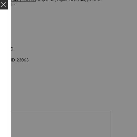
zwrócisz
ka
LHD
ol
LHD-23063
nie