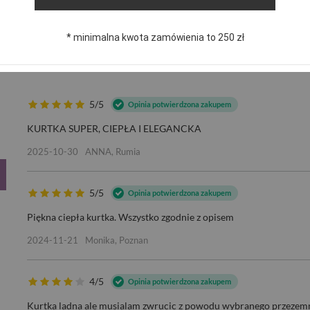
* minimalna kwota zamówienia to 250 zł
WA GENIALNA OCIEPLANA ZIM
5/5
Opinia potwierdzona zakupem
KURTKA SUPER, CIEPŁA I ELEGANCKA
2025-10-30
ANNA, Rumia
5/5
Opinia potwierdzona zakupem
Piękna ciepła kurtka. Wszystko zgodnie z opisem
2024-11-21
Monika, Poznan
4/5
Opinia potwierdzona zakupem
Kurtka ladna ale musialam zwrucic z powodu wybranego przezemn