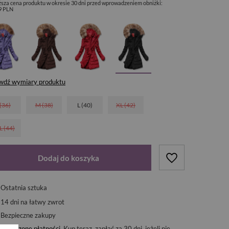
ższa cena produktu w okresie 30 dni przed wprowadzeniem obniżki:
9 PLN
wdź wymiary produktu
 (36)
M (38)
L (40)
XL (42)
L (44)
Dodaj do koszyka
Ostatnia sztuka
14
dni na łatwy zwrot
Bezpieczne zakupy
Odroczone płatności
. Kup teraz, zapłać za 30 dni, jeżeli nie