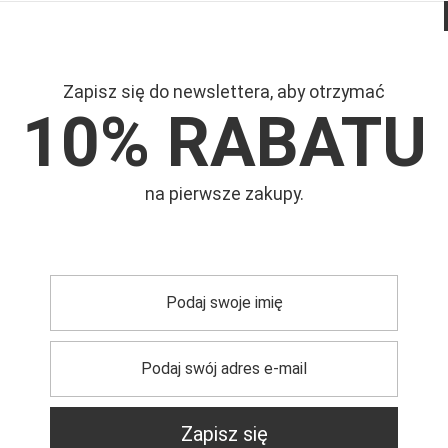
Zapisz się do newslettera, aby otrzymać
10% RABATU
Mar
rem futerko
na pierwsze zakupy.
Symb
trzebujesz pomocy? Masz pytania?
Zadaj pyta
dpowiemy niezwłocznie, najciekawsze pytania i odpowiedzi
Zapisz się
publikując dla innych.