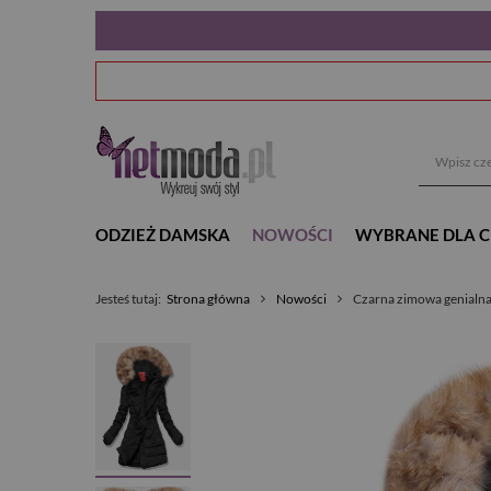
ODZIEŻ DAMSKA
NOWOŚCI
WYBRANE DLA C
Jesteś tutaj:
Strona główna
Nowości
Czarna zimowa genialna