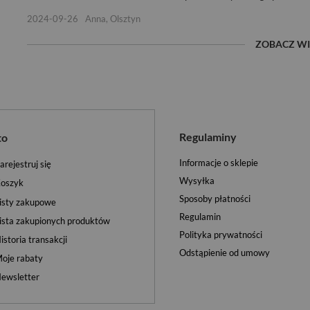
2024-09-26
Anna, Olsztyn
ZOBACZ WI
Regulaminy
to
Informacje o sklepie
arejestruj się
Wysyłka
oszyk
Sposoby płatności
isty zakupowe
Regulamin
ista zakupionych produktów
Polityka prywatności
istoria transakcji
Odstąpienie od umowy
oje rabaty
ewsletter