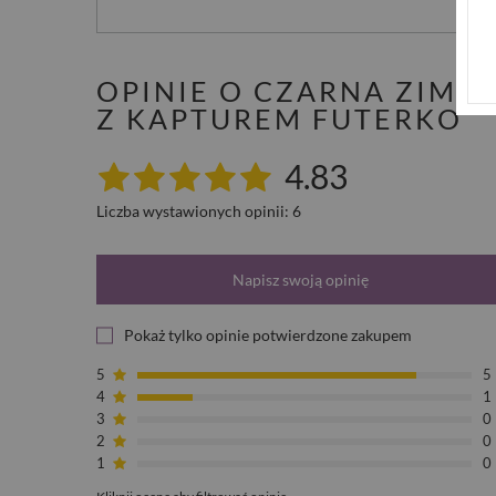
OPINIE O CZARNA ZIMO
Z KAPTUREM FUTERKO
4.83
Liczba wystawionych opinii: 6
Napisz swoją opinię
Pokaż tylko opinie potwierdzone zakupem
5
5
4
1
3
0
2
0
1
0