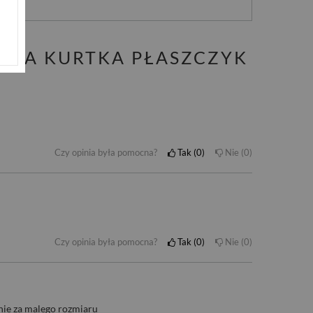
OWA KURTKA PŁASZCZYK
Czy opinia była pomocna?
Tak
0
Nie
0
Czy opinia była pomocna?
Tak
0
Nie
0
ie za malego rozmiaru