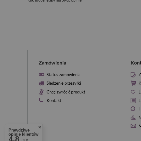
Kliknij ocenę aby filtrować opinie
Zamówienia
Kon
Status zamówienia
Z
Śledzenie przesyłki
K
Chcę zwrócić produkt
L
Kontakt
L
H
M
N
Prawdziwe
opinie klientów
4.8
/ 5.0