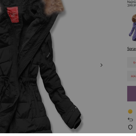
Najni
399,9
Spra
S
XX