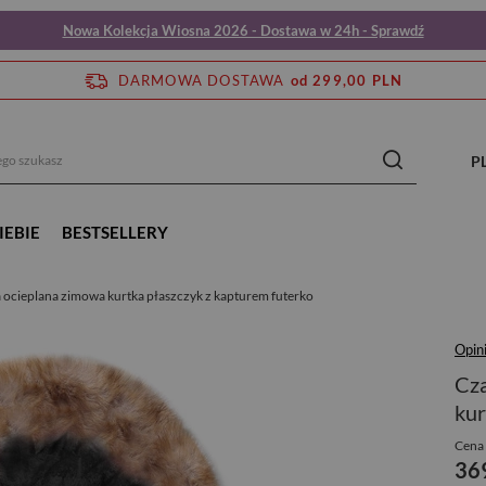
Nowa Kolekcja Wiosna 2026 - Dostawa w 24h - Sprawdź
DARMOWA DOSTAWA
od 299,00 PLN
P
IEBIE
BESTSELLERY
 ocieplana zimowa kurtka płaszczyk z kapturem futerko
Opini
Cza
kur
Cena 
36