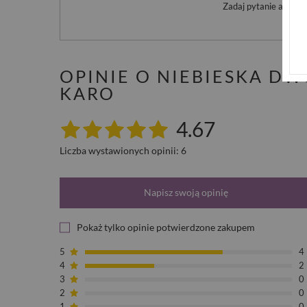
Zadaj pytanie a my o
OPINIE O NIEBIESKA 
KARO
4.67
Liczba wystawionych opinii: 6
Napisz swoją opinię
Pokaż tylko opinie potwierdzone zakupem
5
4
4
2
3
0
2
0
1
0