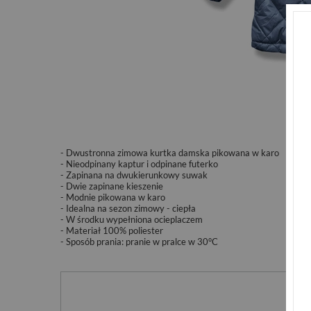
- Dwustronna zimowa kurtka damska pikowana w karo
- Nieodpinany kaptur i odpinane futerko
- Zapinana na dwukierunkowy suwak
- Dwie zapinane kieszenie
- Modnie pikowana w karo
- Idealna na sezon zimowy - ciepła
- W środku wypełniona ocieplaczem
- Materiał 100% poliester
- Sposób prania:
pranie w pralce w 30°C
Po