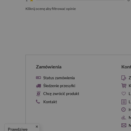
Kliknij ocenę aby filtrować opinie
Zamówienia
Kon
Status zamówienia
Z
Śledzenie przesyłki
K
Chcę zwrócić produkt
L
Kontakt
L
H
M
N
Prawdziwe