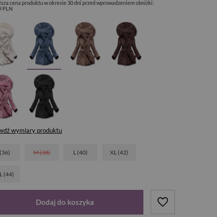
ższa cena produktu w okresie 30 dni przed wprowadzeniem obniżki:
9 PLN
wdź wymiary produktu
 (36)
M (38)
L (40)
XL (42)
L (44)
Dodaj do koszyka