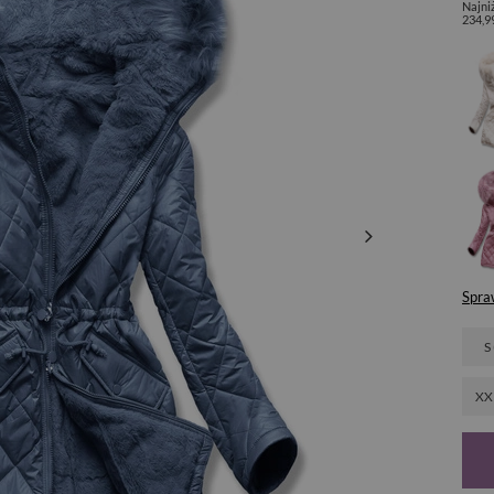
Najni
234,9
Spra
S
XX