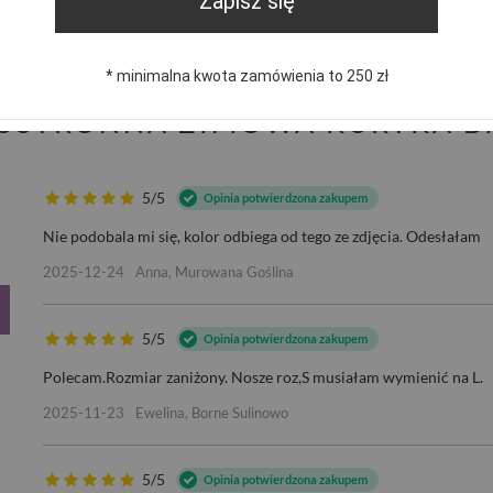
Zapisz się
Zadaj pyta
dpowiemy niezwłocznie, najciekawsze pytania i odpowiedzi
publikując dla innych.
* minimalna kwota zamówienia to 250 zł
DWUSTRONNA ZIMOWA KURTKA 
5/5
Opinia potwierdzona zakupem
Nie podobala mi się, kolor odbiega od tego ze zdjęcia. Odesłałam
2025-12-24
Anna, Murowana Goślina
5/5
Opinia potwierdzona zakupem
Polecam.Rozmiar zaniżony. Nosze roz,S musiałam wymienić na L.
2025-11-23
Ewelina, Borne Sulinowo
5/5
Opinia potwierdzona zakupem