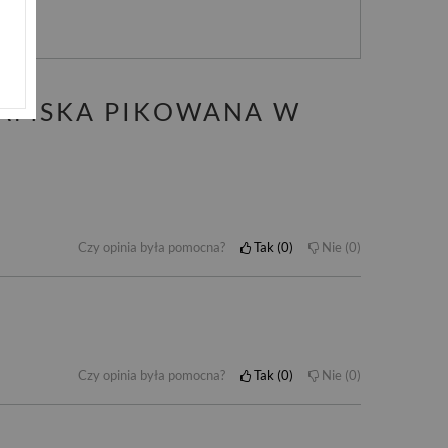
nie
DAMSKA PIKOWANA W
Czy opinia była pomocna?
Tak
0
Nie
0
Czy opinia była pomocna?
Tak
0
Nie
0