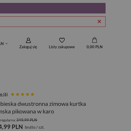
LN
Zaloguj się
0,00 PLN
Listy zakupowe
e (6)
bieska dwustronna zimowa kurtka
mska pikowana w karo
349,99 PLN
regularna:
4,99 PLN
brutto
/
szt.