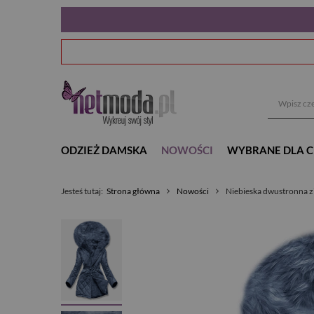
ODZIEŻ DAMSKA
NOWOŚCI
WYBRANE DLA C
Jesteś tutaj:
Strona główna
Nowości
Niebieska dwustronna 