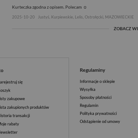
Kurteczka zgodna z opisem. Polecam ☺️
2025-10-20
Justyś, Kurpiewskie, Lelis, Ostrołęcki, MAZOWIECKIE
ZOBACZ WI
Regulaminy
to
Informacje o sklepie
arejestruj się
Wysyłka
oszyk
Sposoby płatności
isty zakupowe
Regulamin
ista zakupionych produktów
Polityka prywatności
istoria transakcji
Odstąpienie od umowy
oje rabaty
ewsletter