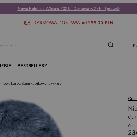
Nowa Kolekcja Wiosna 2026 - Dostawa w 24h - Sprawdź
DARMOWA DOSTAWA
od 299,00 PLN
P
IEBIE
BESTSELLERY
zimowa kurtka damska pikowana w karo
Opini
Nie
da
Cena 
23