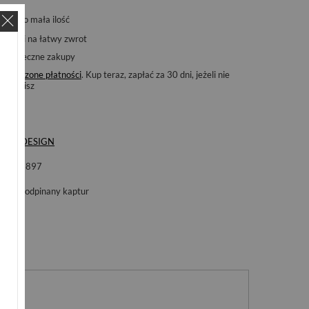
Bardzo mała ilość
14
dni na łatwy zwrot
Bezpieczne zakupy
Odroczone płatności
. Kup teraz, zapłać za 30 dni, jeżeli nie
zwrócisz
ka
Z-DESIGN
ol
H-897
ur
nieodpinany kaptur