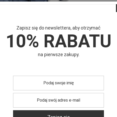
Zapisz się do newslettera, aby otrzymać
10% RABATU
Mar
na pierwsze zakupy.
Symb
Kapt
trzebujesz pomocy? Masz pytania?