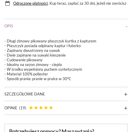
Odroczone płatności
. Kup teraz, zapłać za 30 dni, jeżeli nie zwrócisz
OPIS
- Długi zimowy pikowany płaszczyk kurtka z kapturem
- Płaszczyk posiada odpinany kaptur i futerko
- Zapinany dwustronny na suwak
- Dwie zapinane na suwaki kieszenie
- Cudowanie pikowany
- Idealny na sezon zimowy - ciepła
- W środku wypełniony puchem syntetycznym
- Materiał 100% poliester
- Sposób prania:
pranie w pralce w 30°C
SZCZEGÓŁOWE DANE
OPINIE
(19)
Potrzebujesz pomocy? Masz pytania?