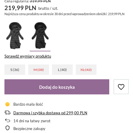
319,99 PLN
Cena regularna:
219,99 PLN
brutto
/
szt.
Najniższa cena produktu w okresie 30 dni przed wprowadzeniem obniżki:
219,99 PLN
Sprawdź wymiary produktu
S (36)
M (38)
L (40)
XL (42)
Dodaj do koszyka
Bardzo mała ilość
Darmowa i szybka dostawa
od
299,00 PLN
14
dni na łatwy zwrot
Bezpieczne zakupy