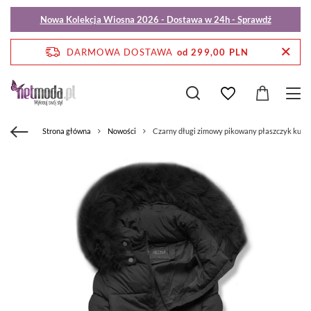
Nowa Kolekcja Wiosna 2026 - Dostawa w 24h - Sprawdź
DARMOWA DOSTAWA
od 299,00 PLN
Strona główna
Nowości
Czarny długi zimowy pikowany płaszczyk kurtk