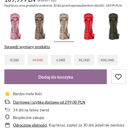
Najniższa cena produktu w okresie 30 dni przed wprowadzeniem obniżki:
169,99 PLN
Sprawdź wymiary produktu
S (36)
M (38)
L (40)
XL (42)
XXL (44)
Dodaj do koszyka
Bardzo mała ilość
Darmowa i szybka dostawa
od
299,00 PLN
14
dni na łatwy zwrot
Bezpieczne zakupy
Odroczone płatności
. Kup teraz, zapłać za 30 dni, jeżeli nie zwrócisz