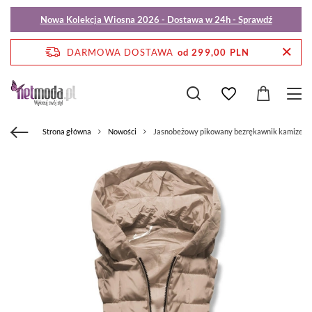
Nowa Kolekcja Wiosna 2026 - Dostawa w 24h - Sprawdź
DARMOWA DOSTAWA
od 299,00 PLN
Strona główna
Nowości
Jasnobeżowy pikowany bezrękawnik kamizelka 