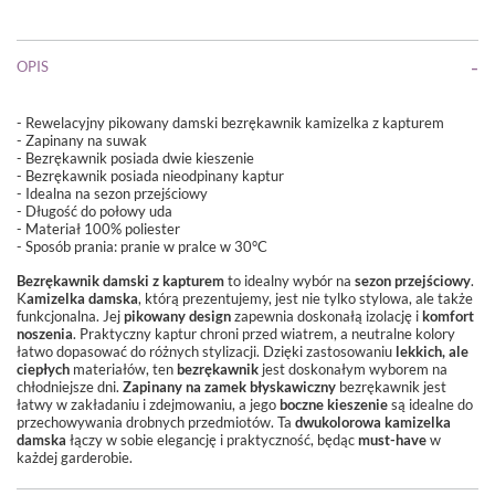
OPIS
- Rewelacyjny pikowany damski bezrękawnik kamizelka z kapturem
- Zapinany na suwak
- Bezrękawnik posiada dwie kieszenie
- Bezrękawnik posiada nieodpinany kaptur
- Idealna na sezon przejściowy
- Długość do połowy uda
- Materiał 100% poliester
- Sposób prania:
pranie w pralce w 30°C
Bezrękawnik damski z kapturem
to idealny wybór na
sezon przejściowy
.
K
amizelka damska
, którą prezentujemy, jest nie tylko stylowa, ale także
funkcjonalna. Jej
pikowany design
zapewnia doskonałą izolację i
komfort
noszenia
. Praktyczny kaptur chroni przed wiatrem, a neutralne kolory
łatwo dopasować do różnych stylizacji. Dzięki zastosowaniu
lekkich, ale
ciepłych
materiałów, ten
bezrękawnik
jest doskonałym wyborem na
chłodniejsze dni.
Zapinany na zamek błyskawiczny
bezrękawnik jest
łatwy w zakładaniu i zdejmowaniu, a jego
boczne kieszenie
są idealne do
przechowywania drobnych przedmiotów. Ta
dwukolorowa kamizelka
damska
łączy w sobie elegancję i praktyczność, będąc
must-have
w
każdej garderobie.