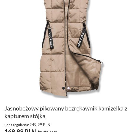
Jasnobeżowy pikowany bezrękawnik kamizelka z
kapturem stójka
249,99 PLN
Cena regularna:
169,99 PLN
brutto
/
szt.