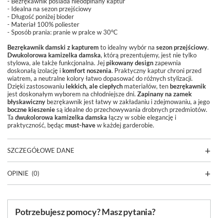
- Bezrękawnik posiada nieodpinany kaptur
- Idealna na sezon przejściowy
- Długość poniżej bioder
- Materiał 100% poliester
- Sposób prania:
pranie w pralce w 30°C
Bezrękawnik damski z kapturem
to idealny wybór na
sezon przejściowy
.
Dwukolorowa
kamizelka damska
, którą prezentujemy, jest nie tylko
stylowa, ale także funkcjonalna. Jej
pikowany design
zapewnia
doskonałą izolację i
komfort noszenia
. Praktyczny kaptur chroni przed
wiatrem, a neutralne kolory łatwo dopasować do różnych stylizacji.
Dzięki zastosowaniu
lekkich, ale ciepłych
materiałów, ten
bezrękawnik
jest doskonałym wyborem na chłodniejsze dni.
Zapinany na zamek
błyskawiczny
bezrękawnik jest łatwy w zakładaniu i zdejmowaniu, a jego
boczne kieszenie
są idealne do przechowywania drobnych przedmiotów.
Ta
dwukolorowa kamizelka damska
łączy w sobie elegancję i
praktyczność, będąc
must-have
w każdej garderobie.
SZCZEGÓŁOWE DANE
OPINIE
(0)
Potrzebujesz pomocy? Masz pytania?