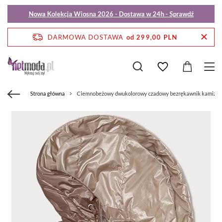
Nowa Kolekcja Wiosna 2026 - Dostawa w 24h - Sprawdź
DARMOWA DOSTAWA
od 299,00 PLN
Strona główna
Ciemnobeżowy dwukolorowy czadowy bezrękawnik kamizelk