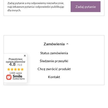
Zadaj pytanie a my odpowiemy niezwłocznie,
Zadaj pytanie
najciekawsze pytania i odpowiedzi publikując
dla innych.
Zamówienia
Status zamówienia
Prawdziwe
Śledzenie przesyłki
opinie klientów
4.8
/ 5.0
Chcę zwrócić produkt
1488 opinii
Kontakt
Konto
Regulaminy