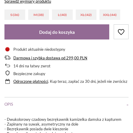
Sprawdź wymiary produktu
S (36)
M (38)
L (40)
XL (42)
XXL (44)
Dodaj do koszyka
Produkt aktualnie niedostępny
Darmowa i szybka dostawa
od
299,00 PLN
14
dni na łatwy zwrot
Bezpieczne zakupy
Odroczone płatności
. Kup teraz, zapłać za 30 dni, jeżeli nie zwrócisz
OPIS
- Dwukolorowy czadowy bezrękawnik kamizelka damska z kapturem
- Zapinany na suwak, asymetryczny na dole
- Bezrękawnik posiada dwie kieszenie