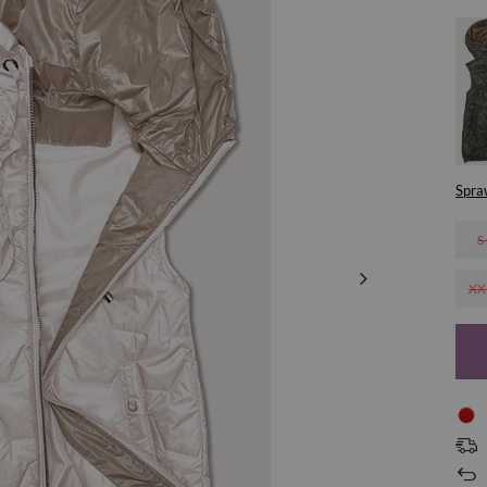
Spra
S
XX