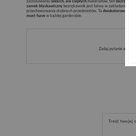
zastosowaniu
lekkich, ale ciepłych
materiałów, ten
bezrękawn
zamek błyskawiczny
bezrękawnik jest łatwy w zakładaniu i zd
przechowywania drobnych przedmiotów. Ta
dwukolorowa kami
must-have
w każdej garderobie.
Po
Zadaj pytanie a my o
Treść twojej o