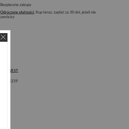
Bezpieczne zakupy
Odroczone płatności
. Kup teraz, zapłać za 30 dni, jeżeli nie
zwrócisz
ka
S'WEST
ol
B8239