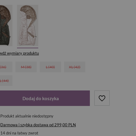
wdź wymiary produktu
 (36)
M (38)
L (40)
XL (42)
L (44)
Dodaj do koszyka
Produkt aktualnie niedostępny
Darmowa i szybka dostawa
od
299,00 PLN
14
dni na łatwy zwrot