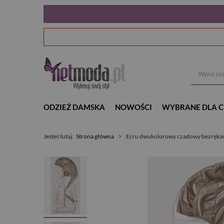
ODZIEŻ DAMSKA
NOWOŚCI
WYBRANE DLA C
Jesteś tutaj:
Strona główna
Ecru dwukolorowy czadowy bezrękaw