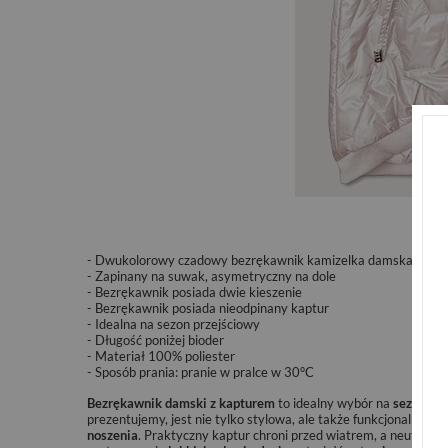
- Dwukolorowy czadowy bezrękawnik kamizelka damska z ka
- Zapinany na suwak, asymetryczny na dole
- Bezrękawnik posiada dwie kieszenie
- Bezrękawnik posiada nieodpinany kaptur
- Idealna na sezon przejściowy
- Długość poniżej bioder
- Materiał 100% poliester
- Sposób prania:
pranie w pralce w 30°C
Bezrękawnik damski z kapturem
to idealny wybór na
sezon pr
prezentujemy, jest nie tylko stylowa, ale także funkcjonalna. Je
noszenia
. Praktyczny kaptur chroni przed wiatrem, a neutralne 