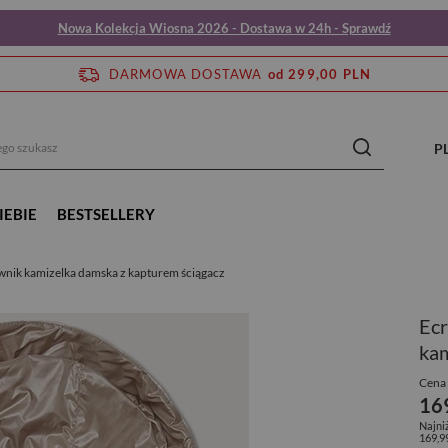
Nowa Kolekcja Wiosna 2026 - Dostawa w 24h - Sprawdź
DARMOWA DOSTAWA
od 299,00 PLN
P
IEBIE
BESTSELLERY
nik kamizelka damska z kapturem ściągacz
Ec
kam
Cena 
16
Najni
169,9