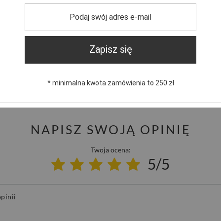
ik
jest doskonałym wyborem na chłodniejsze dni.
Zapinany na
ejmowaniu, a jego
boczne kieszenie
są idealne do
zelka damska
łączy w sobie elegancję i praktyczność, będąc
Zapisz się
trzebujesz pomocy? Masz pytania?
Zadaj pyta
dpowiemy niezwłocznie, najciekawsze pytania i odpowiedzi
* minimalna kwota zamówienia to 250 zł
publikując dla innych.
NAPISZ SWOJĄ OPINIĘ
Twoja ocena:
5/5
pinii