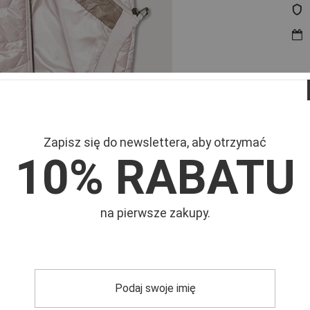
Zapisz się do newslettera, aby otrzymać
10% RABATU
Mar
pturem
Symb
na pierwsze zakupy.
zejściowy
.
Dwukolorowa
kamizelka damska
, którą
j
pikowany design
zapewnia doskonałą izolację i
komfort
kolory łatwo dopasować do różnych stylizacji. Dzięki