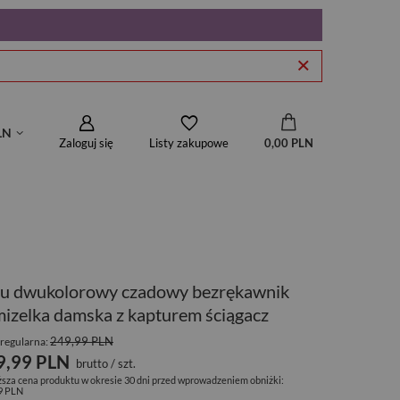
LN
Zaloguj się
0,00 PLN
Listy zakupowe
ru dwukolorowy czadowy bezrękawnik
izelka damska z kapturem ściągacz
249,99 PLN
regularna:
9,99 PLN
brutto
/
szt.
ższa cena produktu w okresie 30 dni przed wprowadzeniem obniżki:
9 PLN