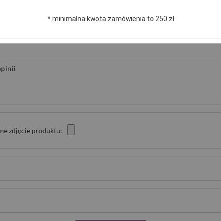
NAPISZ SWOJĄ OPINIĘ
* minimalna kwota zamówienia to 250 zł
Twoja ocena:
5/5
pinii
ne zdjęcie produktu: