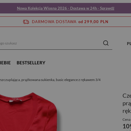
Nowa Kolekcja Wiosna 2026 - Dostawa w 24h - Sprawdź
DARMOWA DOSTAWA
od 299,00 PLN
P
IEBIE
BESTSELLERY
szczuplająca, prążkowana sukienka, basic elegance z rękawem 3/4
Cze
prą
rę
Cena 
10