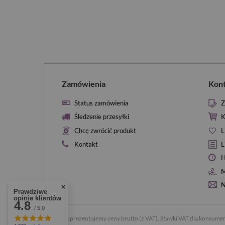
Zamówienia
Kon
Status zamówienia
Z
Śledzenie przesyłki
K
Chcę zwrócić produkt
L
Kontakt
L
H
M
N
Prawdziwe
opinie klientów
4.8
/ 5.0
W sklepie prezentujemy ceny brutto (z VAT).
Stawki VAT dla konsumen