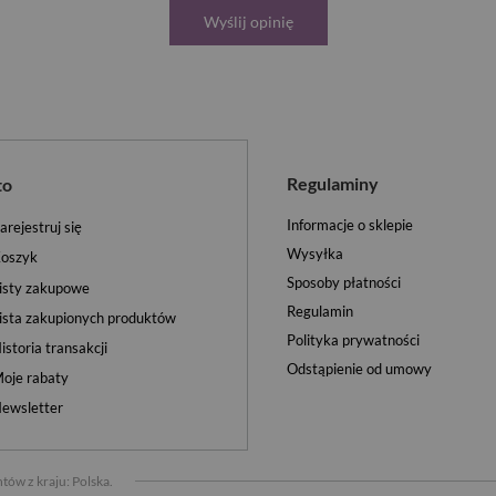
Wyślij opinię
Regulaminy
to
Informacje o sklepie
arejestruj się
Wysyłka
oszyk
Sposoby płatności
isty zakupowe
Regulamin
ista zakupionych produktów
Polityka prywatności
istoria transakcji
Odstąpienie od umowy
oje rabaty
ewsletter
tów z kraju:
Polska
.