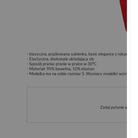
- klasyczna, prążkowana sukienka, basic elegance z rękawem 3
- Elastyczna, doskonale układająca się
- Sposób prania: pranie w pralce w 30°C
- Materiał: 90% bawełna, 10% elastan
- Modelka ma na sobie rozmiar S. Wymiary modelki: wzrost 173 
Po
Zadaj pytanie a my o