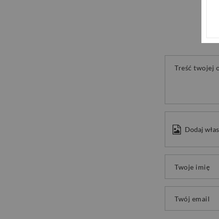
Treść twojej o
Dodaj włas
Twoje imię
Twój email