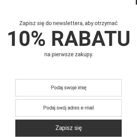
Zapisz się do newslettera, aby otrzymać
10% RABATU
Mar
/4
na pierwsze zakupy.
Symb
cm, biust 83 cm, talia 61 cm, biodra 92 cm
trzebujesz pomocy? Masz pytania?
Zadaj pyta
dpowiemy niezwłocznie, najciekawsze pytania i odpowiedzi
publikując dla innych.
Zapisz się