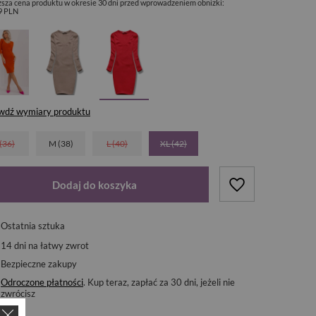
ższa cena produktu w okresie 30 dni przed wprowadzeniem obniżki:
9 PLN
wdź wymiary produktu
 (36)
M (38)
L (40)
XL (42)
Dodaj do koszyka
Ostatnia sztuka
14
dni na łatwy zwrot
Bezpieczne zakupy
Odroczone płatności
. Kup teraz, zapłać za 30 dni, jeżeli nie
zwrócisz