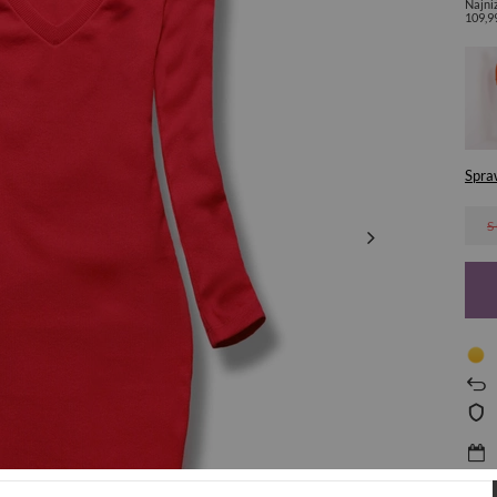
Najni
109,9
Spra
S