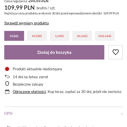
299,99 PLN
Cena regularna:
109,99 PLN
brutto
/
szt.
Najniższa cena produktu w okresie 30 dni przed wprowadzeniem obniżki:
109,99 PLN
Sprawdź wymiary produktu
S (36)
M (38)
L (40)
XL (42)
XXL (44)
Dodaj do koszyka
Produkt aktualnie niedostępny
14
dni na łatwy zwrot
Bezpieczne zakupy
Odroczone płatności
. Kup teraz, zapłać za 30 dni, jeżeli nie zwrócisz
OPIS