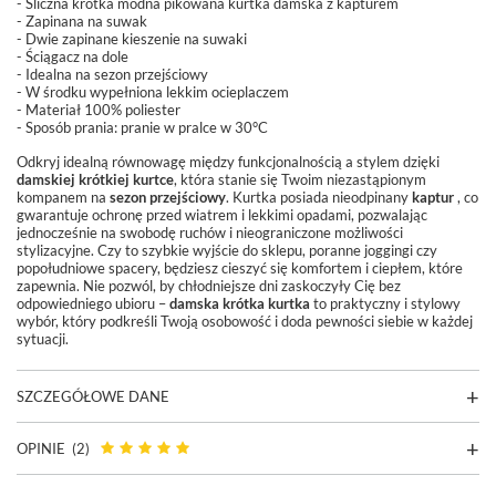
- Śliczna krótka modna pikowana kurtka damska z kapturem
- Zapinana na suwak
- Dwie zapinane kieszenie na suwaki
- Ściągacz na dole
- Idealna na sezon przejściowy
- W środku wypełniona lekkim ocieplaczem
- Materiał 100% poliester
- Sposób prania:
pranie w pralce w 30°C
Odkryj idealną równowagę między funkcjonalnością a stylem dzięki
damskiej krótkiej kurtce
, która stanie się Twoim niezastąpionym
kompanem na
sezon przejściowy
. Kurtka posiada nieodpinany
kaptur
, co
gwarantuje ochronę przed wiatrem i lekkimi opadami, pozwalając
jednocześnie na swobodę ruchów i nieograniczone możliwości
stylizacyjne. Czy to szybkie wyjście do sklepu, poranne joggingi czy
popołudniowe spacery, będziesz cieszyć się komfortem i ciepłem, które
zapewnia. Nie pozwól, by chłodniejsze dni zaskoczyły Cię bez
odpowiedniego ubioru –
damska krótka kurtka
to praktyczny i stylowy
wybór, który podkreśli Twoją osobowość i doda pewności siebie w każdej
sytuacji.
SZCZEGÓŁOWE DANE
OPINIE
(2)