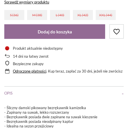
Sprawdź wymiary produktu
S (36)
M (38)
L (40)
XL (42)
XXL (44)
Dodaj do koszyka
Produkt aktualnie niedostępny
14
dni na łatwy zwrot
Bezpieczne zakupy
Odroczone płatności
. Kup teraz, zapłać za 30 dni, jeżeli nie zwrócisz
OPIS
- Śliczny damski pikowany bezrękawnik kamizelka
- Zapinany na suwak, lekko rozszerzany
- Bezrękawnik posiada dwie zapinane na suwak kieszenie
- Bezrękawnik posiada nieodpinany kaptur
- Idealna na sezon przejściowy