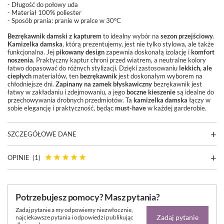
- Długość do połowy uda
- Materiał 100% poliester
- Sposób prania:
pranie w pralce w 30°C
Bezrękawnik damski z kapturem
to idealny wybór na
sezon przejściowy
.
Kamizelka damska
, którą prezentujemy, jest nie tylko stylowa, ale także
funkcjonalna. Jej
pikowany design
zapewnia doskonałą izolację i
komfort
noszenia
. Praktyczny kaptur chroni przed wiatrem, a neutralne kolory
łatwo dopasować do różnych stylizacji. Dzięki zastosowaniu
lekkich, ale
ciepłych
materiałów, ten
bezrękawnik
jest doskonałym wyborem na
chłodniejsze dni.
Zapinany na zamek błyskawiczny
bezrękawnik jest
łatwy w zakładaniu i zdejmowaniu, a jego
boczne kieszenie
są idealne do
przechowywania drobnych przedmiotów. Ta
kamizelka damska
łączy w
sobie elegancję i praktyczność, będąc
must-have
w każdej garderobie.
SZCZEGÓŁOWE DANE
OPINIE
(1)
Potrzebujesz pomocy? Masz pytania?
Zadaj pytanie a my odpowiemy niezwłocznie,
Zadaj pytanie
najciekawsze pytania i odpowiedzi publikując