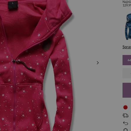
Najni
129,9
Spra
M