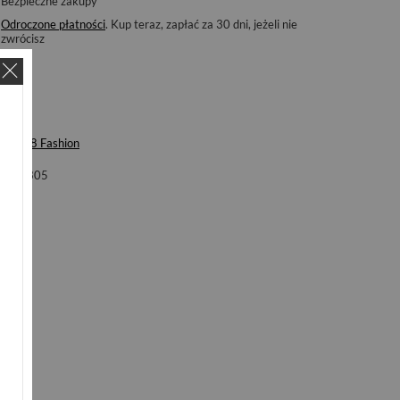
Bezpieczne zakupy
Odroczone płatności
. Kup teraz, zapłać za 30 dni, jeżeli nie
zwrócisz
ka
6&8 Fashion
ol
2305