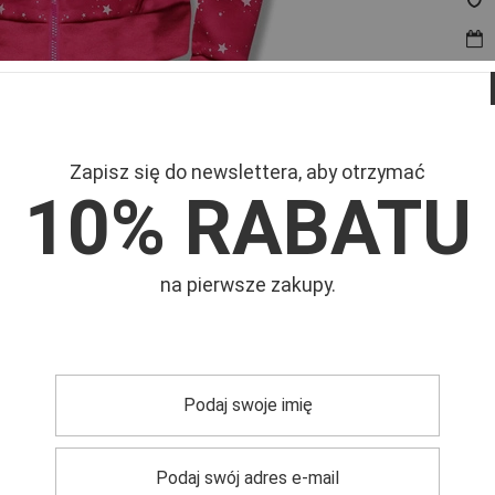
Zapisz się do newslettera, aby otrzymać
Mar
10% RABATU
Symb
na pierwsze zakupy.
e pasować do wielu stylizacji? Ta
bluza damska z kapturem
to
gląd. Wykonana z
wysokiej jakości materiałów
bluza zapewni
i na dole bluzy
gwarantują idealne dopasowanie i zachowanie
 kangurkę, która nie tylko stanowi modny akcent, ale
elegancji, a solidne wykonanie zapewnia trwałość na lata.
Ta
ołączenie sportowego stylu z eleganckimi elementami.
Idealnie
odziennym użytkowaniu. Nie czekaj i dodaj ten wyjątkowy