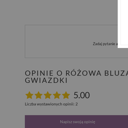
Po
Zadaj pytanie a my o
OPINIE O RÓŻOWA BLUZ
GWIAZDKI
5.00
Liczba wystawionych opinii: 2
Napisz swoją opinię