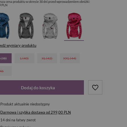
ższa cena produktu w okresie 30 dni przed wprowadzeniem obniżki:
9 PLN
wdź wymiary produktu
 (38)
L (40)
XL (42)
XXL (44)
46
Dodaj do koszyka
Produkt aktualnie niedostępny
Darmowa i szybka dostawa
od
299,00 PLN
14
dni na łatwy zwrot