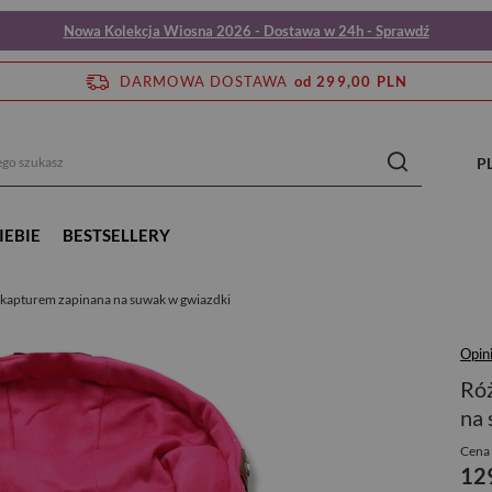
Nowa Kolekcja Wiosna 2026 - Dostawa w 24h - Sprawdź
DARMOWA DOSTAWA
od 299,00 PLN
P
IEBIE
BESTSELLERY
kapturem zapinana na suwak w gwiazdki
Opini
Róż
na 
Cena 
12