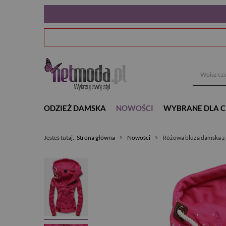
ODZIEŻ DAMSKA
NOWOŚCI
WYBRANE DLA C
Jesteś tutaj:
Strona główna
Nowości
Różowa bluza damska z 