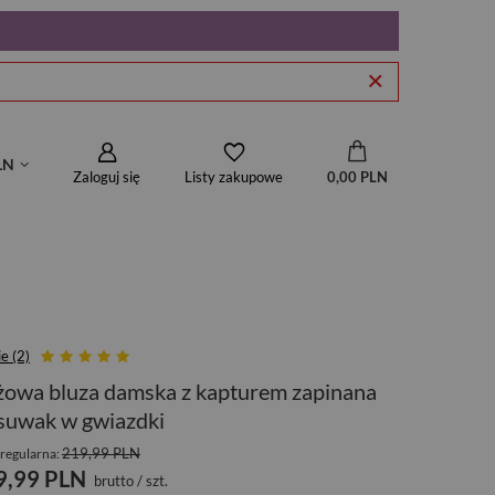
LN
Zaloguj się
0,00 PLN
Listy zakupowe
e (2)
owa bluza damska z kapturem zapinana
suwak w gwiazdki
219,99 PLN
regularna:
9,99 PLN
brutto
/
szt.