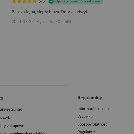
5/5
Opinia potwierdzona zakupem
Bardzo fajna, ciepła bluza. Dobrze odszyta.
2024-07-23
Agnieszka, Oborniki
Regulaminy
to
Informacje o sklepie
arejestruj się
Wysyłka
oszyk
Sposoby płatności
isty zakupowe
Regulamin
ista zakupionych produktów