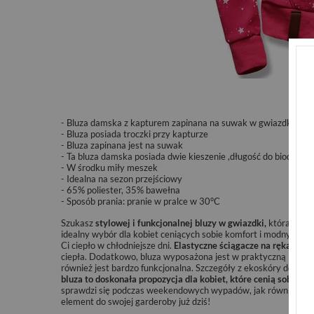
- Bluza damska z kapturem zapinana na suwak w gwiazdki
- Bluza posiada troczki przy kapturze
- Bluza zapinana jest na suwak
- Ta bluza damska posiada dwie kieszenie ,długość do bioder
- W środku miły meszek
- Idealna na sezon przejściowy
- 65% poliester, 35% bawełna
- Sposób prania:
pranie w pralce w 30°C
Szukasz
stylowej i funkcjonalnej bluzy w gwiazdki,
która będzi
idealny wybór dla kobiet ceniących sobie komfort i modny wy
Ci ciepło w chłodniejsze dni.
Elastyczne ściągacze na rękawach 
ciepła. Dodatkowo, bluza wyposażona jest w praktyczną kieszeń
również jest bardzo funkcjonalna. Szczegóły z ekoskóry dodają 
bluza to doskonała propozycja dla kobiet, które cenią sobie p
sprawdzi się podczas weekendowych wypadów, jak również w c
element do swojej garderoby już dziś!