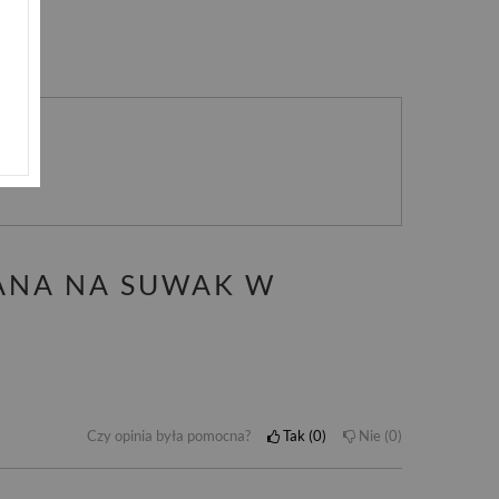
nie
ANA NA SUWAK W
Czy opinia była pomocna?
Tak
0
Nie
0