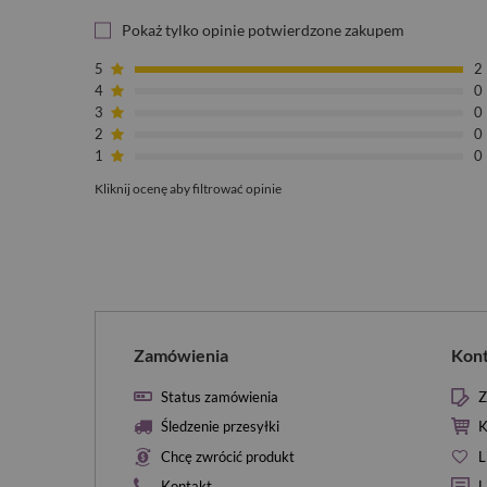
Pokaż tylko opinie potwierdzone zakupem
5
2
4
0
3
0
2
0
1
0
Kliknij ocenę aby filtrować opinie
Zamówienia
Kon
Status zamówienia
Z
Śledzenie przesyłki
K
Chcę zwrócić produkt
L
Kontakt
L