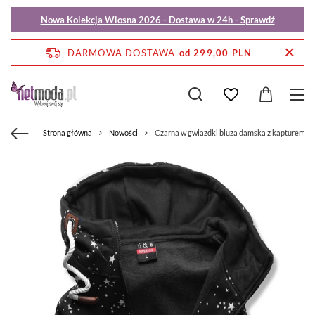
Nowa Kolekcja Wiosna 2026 - Dostawa w 24h - Sprawdź
DARMOWA DOSTAWA
od 299,00 PLN
Strona główna
Nowości
Czarna w gwiazdki bluza damska z kapturem z