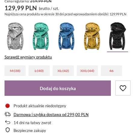
219,99 PLN
Cena regularna:
129,99 PLN
brutto
/
szt.
Najniższa cena produktu w okresie 30 dni przed wprowadzeniem obniżki:
129,99 PLN
Sprawdź wymiary produktu
M (38)
L (40)
XL (42)
XXL (44)
46
Dodaj do koszyka
Produkt aktualnie niedostępny
Darmowa i szybka dostawa
od
299,00 PLN
14
dni na łatwy zwrot
Bezpieczne zakupy