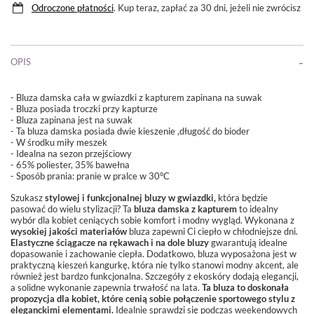
Odroczone płatności
. Kup teraz, zapłać za 30 dni, jeżeli nie zwrócisz
OPIS
- Bluza damska cała w gwiazdki z kapturem zapinana na suwak
- Bluza posiada troczki przy kapturze
- Bluza zapinana jest na suwak
- Ta bluza damska posiada dwie kieszenie ,długość do bioder
- W środku miły meszek
- Idealna na sezon przejściowy
- 65% poliester, 35% bawełna
- Sposób prania:
pranie w pralce w 30°C
Szukasz
stylowej i funkcjonalnej bluzy w gwiazdki,
która będzie
pasować do wielu stylizacji? Ta
bluza damska z kapturem
to idealny
wybór dla kobiet ceniących sobie komfort i modny wygląd. Wykonana z
wysokiej jakości materiałów
bluza zapewni Ci ciepło w chłodniejsze dni.
Elastyczne ściągacze na rękawach i na dole bluzy
gwarantują idealne
dopasowanie i zachowanie ciepła. Dodatkowo, bluza wyposażona jest w
praktyczną kieszeń kangurkę, która nie tylko stanowi modny akcent, ale
również jest bardzo funkcjonalna. Szczegóły z ekoskóry dodają elegancji,
a solidne wykonanie zapewnia trwałość na lata.
Ta bluza to doskonała
propozycja dla kobiet, które cenią sobie połączenie sportowego stylu z
eleganckimi elementami.
Idealnie sprawdzi się podczas weekendowych