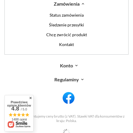
Zamówienia
Status zamówienia
Śledzenie przesyłki
Chcę zwrócić produkt
Kontakt
Konto
Regulaminy
Prawdziwe
opinie klientów
4.8
/ 5.0
W sklepie prezentujemy ceny brutto (z VAT).
Stawki VAT dla konsumentów z
1488 opinii
kraju:
Polska
.