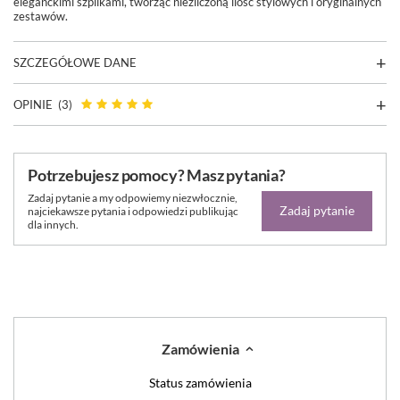
eleganckimi szpilkami, tworząc niezliczoną ilość stylowych i oryginalnych
zestawów.
SZCZEGÓŁOWE DANE
OPINIE
(3)
Potrzebujesz pomocy? Masz pytania?
Zadaj pytanie a my odpowiemy niezwłocznie,
Zadaj pytanie
najciekawsze pytania i odpowiedzi publikując
dla innych.
Zamówienia
Status zamówienia