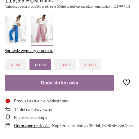
brutto
/
szt.
Najniższa cena produktu w okresie 30 dni przed wprowadzeniem obniżki:
119,99 PLN
Sprawdź wymiary produktu
S (36)
M (38)
L (40)
XL (42)
Dodaj do koszyka
Produkt aktualnie niedostępny
14
dni na łatwy zwrot
Bezpieczne zakupy
Odroczone płatności
. Kup teraz, zapłać za 30 dni, jeżeli nie zwrócisz