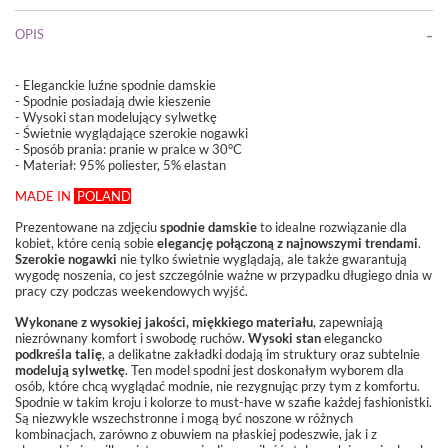
OPIS
- Eleganckie luźne spodnie damskie
- Spodnie posiadają dwie kieszenie
- Wysoki stan modelujący sylwetkę
- Świetnie wyglądające szerokie nogawki
- Sposób prania: pranie w pralce w 30°C
- Materiał:
95% poliester, 5% elastan
MADE
IN
POLAND
Prezentowane na zdjęciu
spodnie damskie
to idealne rozwiązanie dla
kobiet, które cenią sobie
elegancję połączoną z najnowszymi trendami
.
Szerokie nogawki
nie tylko świetnie wyglądają, ale także gwarantują
wygodę noszenia, co jest szczególnie ważne w przypadku długiego dnia w
pracy czy podczas weekendowych wyjść.
Wykonane z wysokiej jakości, miękkiego materiału
, zapewniają
niezrównany komfort i swobodę ruchów.
Wysoki stan
elegancko
podkreśla talię
, a delikatne zakładki dodają im struktury oraz subtelnie
modelują sylwetkę
. Ten model spodni jest doskonałym wyborem dla
osób, które chcą wyglądać modnie, nie rezygnując przy tym z komfortu.
Spodnie w takim kroju i kolorze to must-have w szafie każdej fashionistki.
Są niezwykle wszechstronne i mogą być noszone w różnych
kombinacjach, zarówno z obuwiem na płaskiej podeszwie, jak i z