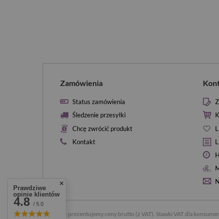
Zamówienia
Kon
Status zamówienia
Z
Śledzenie przesyłki
K
Chcę zwrócić produkt
L
Kontakt
L
H
M
N
Prawdziwe
opinie klientów
4.8
/ 5.0
W sklepie prezentujemy ceny brutto (z VAT).
Stawki VAT dla konsumen