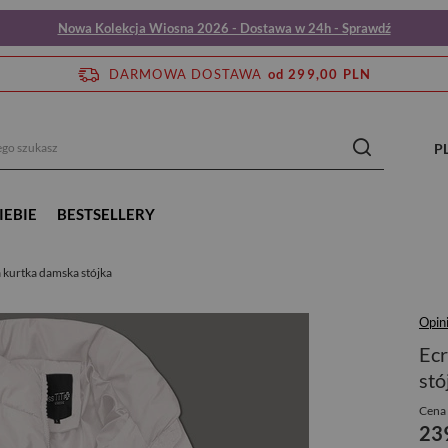
Nowa Kolekcja Wiosna 2026 - Dostawa w 24h - Sprawdź
DARMOWA DOSTAWA
od 299,00 PLN
P
IEBIE
BESTSELLERY
 kurtka damska stójka
Opini
Ecr
stó
Cena 
23