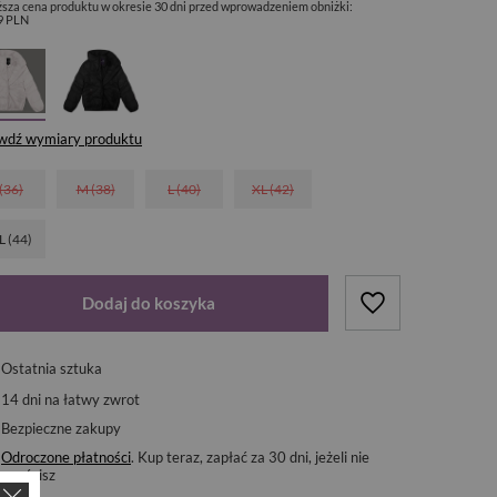
ższa cena produktu w okresie 30 dni przed wprowadzeniem obniżki:
9 PLN
wdź wymiary produktu
 (36)
M (38)
L (40)
XL (42)
L (44)
Dodaj do koszyka
Ostatnia sztuka
14
dni na łatwy zwrot
Bezpieczne zakupy
Odroczone płatności
. Kup teraz, zapłać za 30 dni, jeżeli nie
zwrócisz