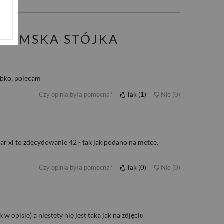
 DAMSKA STÓJKA
ybko, polecam
Czy opinia była pomocna?
Tak
1
Nie
0
iar xl to zdecydowanie 42 - tak jak podano na metce.
Czy opinia była pomocna?
Tak
0
Nie
0
w opisie) a niestety nie jest taka jak na zdjęciu