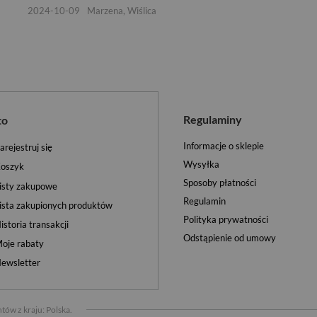
2024-10-09
Marzena, Wiślica
Regulaminy
to
Informacje o sklepie
arejestruj się
Wysyłka
oszyk
Sposoby płatności
isty zakupowe
Regulamin
ista zakupionych produktów
Polityka prywatności
istoria transakcji
Odstąpienie od umowy
oje rabaty
ewsletter
tów z kraju:
Polska
.