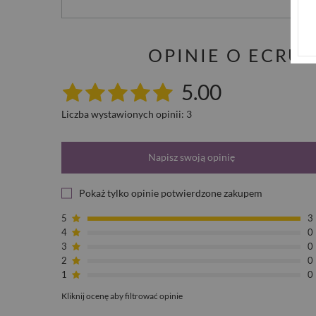
OPINIE O ECRU
5.00
Liczba wystawionych opinii: 3
Napisz swoją opinię
Pokaż tylko opinie potwierdzone zakupem
5
3
4
0
3
0
2
0
1
0
Kliknij ocenę aby filtrować opinie