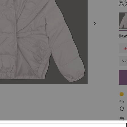
Najni
239,9
Spra
S
XX