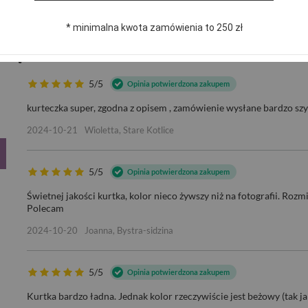
* minimalna kwota zamówienia to 250 zł
 PIĘKNA PRZEJŚCIOWA KURTKA
5/5
Opinia potwierdzona zakupem
kurteczka super, zgodna z opisem , zamówienie wysłane bardzo sz
2024-10-21
Wioletta, Stare Kotlice
5/5
Opinia potwierdzona zakupem
Świetnej jakości kurtka, kolor nieco żywszy niż na fotografii. Rozm
Polecam
2024-10-20
Joanna, Bystra-sidzina
5/5
Opinia potwierdzona zakupem
Kurtka bardzo ładna. Jednak kolor rzeczywiście jest beżowy (tak jak 