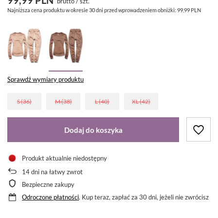
brutto
/
szt.
Najniższa cena produktu w okresie 30 dni przed wprowadzeniem obniżki:
99,99 PLN
Sprawdź wymiary produktu
S (36)
M (38)
L (40)
XL (42)
Dodaj do koszyka
Produkt aktualnie niedostępny
14
dni na łatwy zwrot
Bezpieczne zakupy
Odroczone płatności
. Kup teraz, zapłać za 30 dni, jeżeli nie zwrócisz