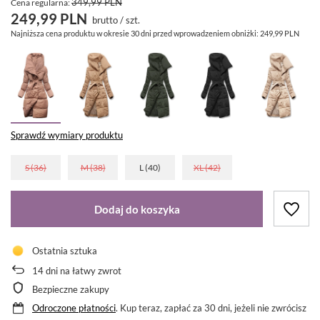
349,99 PLN
Cena regularna:
249,99 PLN
brutto
/
szt.
Najniższa cena produktu w okresie 30 dni przed wprowadzeniem obniżki:
249,99 PLN
Sprawdź wymiary produktu
S (36)
M (38)
L (40)
XL (42)
Dodaj do koszyka
Ostatnia sztuka
14
dni na łatwy zwrot
Bezpieczne zakupy
Odroczone płatności
. Kup teraz, zapłać za 30 dni, jeżeli nie zwrócisz