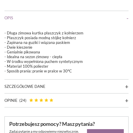
OPIS
- Długa zimowa kurtka płaszczyk z kołnierzem
- Płaszczyk posiada modną stójkę kołnierz
- Zapinana na guziki i wiązana paskiem
- Dwie kieszenie
- Genialnie pikowana
- Idealna na sezon zimowy - ciepła
- W środku wypełniona puchem syntetycznym
- Materiał 100% poliester
- Sposób prania:
pranie w pralce w 30°C
SZCZEGÓŁOWE DANE
OPINIE
(24)
Potrzebujesz pomocy? Masz pytania?
Zadaj pytanie a my odpowiemy niezwłocznie,