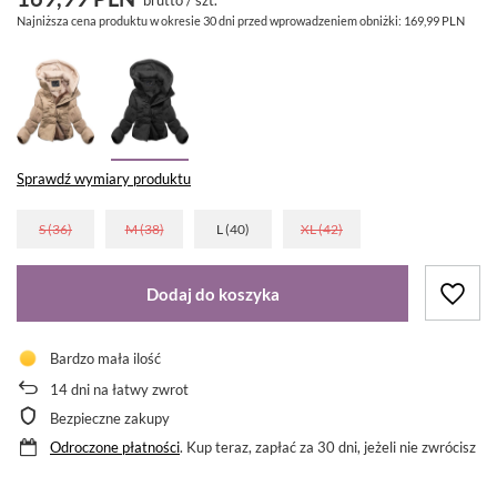
Najniższa cena produktu w okresie 30 dni przed wprowadzeniem obniżki:
169,99 PLN
Sprawdź wymiary produktu
S (36)
M (38)
L (40)
XL (42)
Dodaj do koszyka
Bardzo mała ilość
14
dni na łatwy zwrot
Bezpieczne zakupy
Odroczone płatności
. Kup teraz, zapłać za 30 dni, jeżeli nie zwrócisz