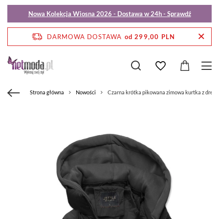
Nowa Kolekcja Wiosna 2026 - Dostawa w 24h - Sprawdź
DARMOWA DOSTAWA
od 299,00 PLN
Strona główna
Nowości
Czarna krótka pikowana zimowa kurtka z dre