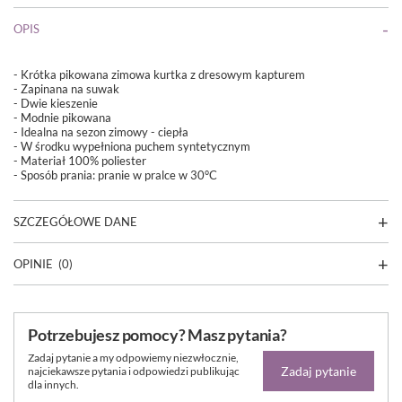
OPIS
- Krótka pikowana zimowa kurtka z dresowym kapturem
- Zapinana na suwak
- Dwie kieszenie
- Modnie pikowana
- Idealna na sezon zimowy - ciepła
- W środku wypełniona puchem syntetycznym
- Materiał 100% poliester
- Sposób prania: pranie w pralce w 30°C
SZCZEGÓŁOWE DANE
OPINIE
(0)
Potrzebujesz pomocy? Masz pytania?
Zadaj pytanie a my odpowiemy niezwłocznie,
Zadaj pytanie
najciekawsze pytania i odpowiedzi publikując
dla innych.