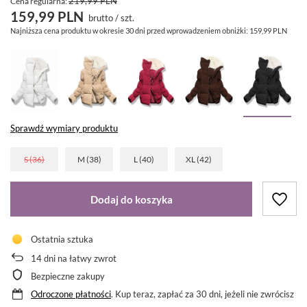
219,99 PLN
Cena regularna:
159,99 PLN
brutto
/
szt.
Najniższa cena produktu w okresie 30 dni przed wprowadzeniem obniżki:
159,99 PLN
Sprawdź wymiary produktu
S (36)
M (38)
L (40)
XL (42)
Dodaj do koszyka
Ostatnia sztuka
14
dni na łatwy zwrot
Bezpieczne zakupy
Odroczone płatności
. Kup teraz, zapłać za 30 dni, jeżeli nie zwrócisz