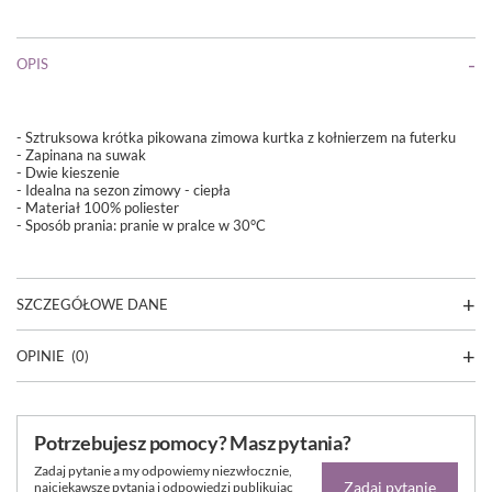
OPIS
-
S
ztruksowa krótka pikowana zimowa kurtka z kołnierzem na futerku
- Zapinana na suwak
- Dwie kieszenie
- Idealna na sezon zimowy - ciepła
- Materiał 100% poliester
- Sposób prania:
pranie w pralce w 30°C
SZCZEGÓŁOWE DANE
OPINIE
(0)
Potrzebujesz pomocy? Masz pytania?
Zadaj pytanie a my odpowiemy niezwłocznie,
Zadaj pytanie
najciekawsze pytania i odpowiedzi publikując