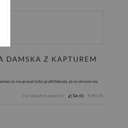
nie
A DAMSKA Z KAPTUREM
niem to nie granat tylko grafit)Szkoda ,że na stronie nie
Czy opinia była pomocna?
Tak
0
Nie
0