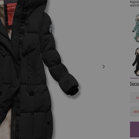
Najni
449,9
Spra
S
XX