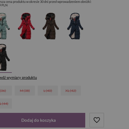
ższa cena produktu w okresie 30 dni przed wprowadzeniem obniżki:
9 PLN
wdź wymiary produktu
 (36)
M (38)
L (40)
XL (42)
L (44)
Dodaj do koszyka