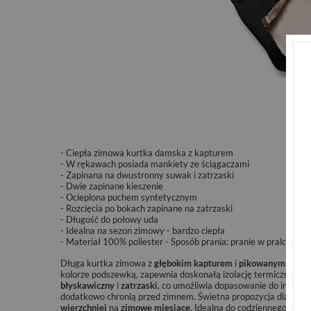
- Ciepła zimowa kurtka damska z kapturem
- W rękawach posiada mankiety ze ściągaczami
- Zapinana na dwustronny suwak i zatrzaski
- Dwie zapinane kieszenie
- Ocieplona puchem syntetycznym
- Rozcięcia po bokach zapinane na zatrzaski
- Długość do połowy uda
- Idealna na sezon zimowy - bardzo ciepła
- Materiał 100% poliester - Sposób prania: pranie w pralce w 3
Długa kurtka zimowa z
głębokim kapturem
i
pikowanym wzor
kolorze podszewką, zapewnia doskonałą izolację termiczną i 
błyskawiczny
i
zatrzaski
, co umożliwia dopasowanie do indywid
dodatkowo chronią przed zimnem. Świetna propozycja dla osó
wierzchniej
na
zimowe miesiące
. Idealna do codziennego użytk