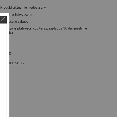
Produkt aktualnie niedostępny
14
dni na łatwy zwrot
Bezpieczne zakupy
Odroczone płatności
. Kup teraz, zapłać za 30 dni, jeżeli nie
zwrócisz
ka
LHD
ol
LHD-24572