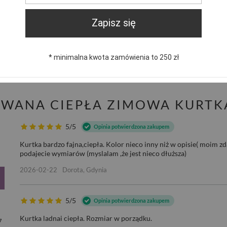
Zapisz się
trzebujesz pomocy? Masz pytania?
Zadaj pyta
dpowiemy niezwłocznie, najciekawsze pytania i odpowiedzi
* minimalna kwota zamówienia to 250 zł
publikując dla innych.
KOWANA CIEPŁA ZIMOWA KURTK
5/5
Opinia potwierdzona zakupem
Kurtka bardzo fajna,ciepła. Kolor nieco inny niż w opisie( moim zda
podajecie wymiarów (myslalam ,że jest nieco dłuższa)
2026-02-22
Dorota, Gdynia
5/5
Opinia potwierdzona zakupem
Kurtka ladnai ciepła. Rozmiar w porządku.
7