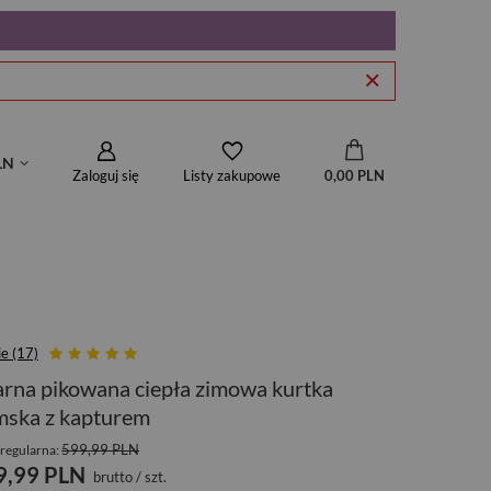
LN
Zaloguj się
0,00 PLN
Listy zakupowe
ie (17)
rna pikowana ciepła zimowa kurtka
mska z kapturem
599,99 PLN
regularna:
9,99 PLN
brutto
/
szt.