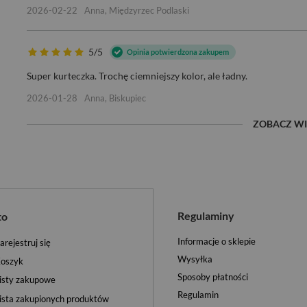
2026-02-22
Anna, Międzyrzec Podlaski
5/5
Opinia potwierdzona zakupem
Super kurteczka. Trochę ciemniejszy kolor, ale ładny.
2026-01-28
Anna, Biskupiec
ZOBACZ WI
Regulaminy
to
Informacje o sklepie
arejestruj się
Wysyłka
oszyk
Sposoby płatności
isty zakupowe
Regulamin
ista zakupionych produktów