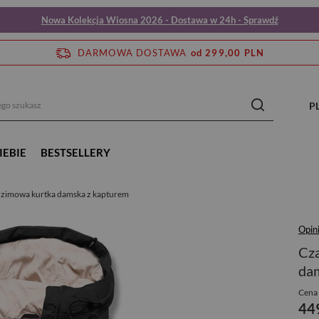
Nowa Kolekcja Wiosna 2026 - Dostawa w 24h - Sprawdź
DARMOWA DOSTAWA
od 299,00 PLN
P
IEBIE
BESTSELLERY
 zimowa kurtka damska z kapturem
Opin
Cza
da
Cena 
44