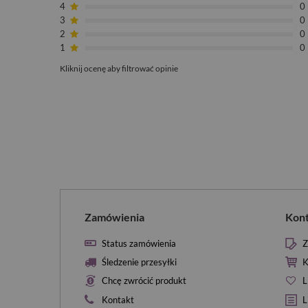
4
0
3
0
2
0
1
0
Kliknij ocenę aby filtrować opinie
Zamówienia
Kon
Status zamówienia
Z
Śledzenie przesyłki
K
Chcę zwrócić produkt
L
Kontakt
L