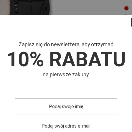
Zapisz się do newslettera, aby otrzymać
10% RABATU
Mar
Symb
na pierwsze zakupy.
0°C
em
, idealna na chłodne dni. Model wykonany w modnym
komfort noszenia. Wyposażona w zamek
dwukierunkowy
ualnych potrzeb. Posiada kieszenie z zamkami, które
b poszukujących
stylowej
, a zarazem funkcjonalnej
odzieży
owania i na wyjazdy.