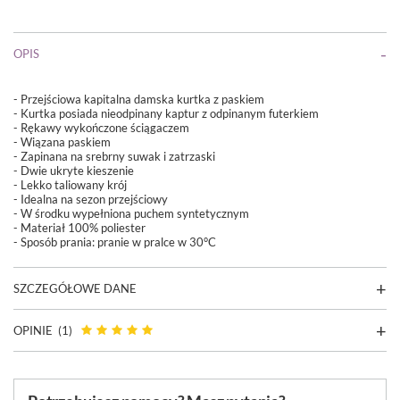
OPIS
- Przejściowa kapitalna damska kurtka z paskiem
- Kurtka posiada nieodpinany kaptur z odpinanym futerkiem
- Rękawy wykończone ściągaczem
- Wiązana paskiem
- Zapinana na srebrny suwak i zatrzaski
- Dwie ukryte kieszenie
- Lekko taliowany krój
- Idealna na sezon przejściowy
- W środku wypełniona puchem syntetycznym
- Materiał 100% poliester
- Sposób prania:
pranie w pralce w 30°C
SZCZEGÓŁOWE DANE
OPINIE
(1)