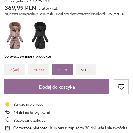
479,99 PLN
Cena regularna:
369,99 PLN
brutto
/
szt.
Najniższa cena produktu w okresie 30 dni przed wprowadzeniem obniżki:
369,99 PLN
Sprawdź wymiary produktu
S (36)
M (38)
L (40)
XL (42)
Dodaj do koszyka
Bardzo mała ilość
14
dni na łatwy zwrot
Bezpieczne zakupy
Odroczone płatności
. Kup teraz, zapłać za 30 dni, jeżeli nie zwrócisz