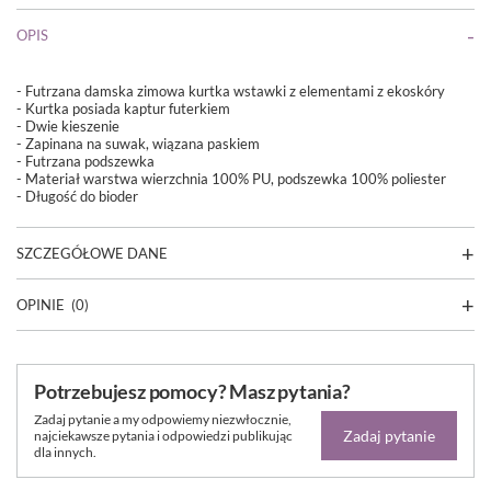
OPIS
- Futrzana damska zimowa kurtka wstawki z elementami z ekoskóry
- Kurtka posiada kaptur futerkiem
- Dwie kieszenie
- Zapinana na suwak, wiązana paskiem
- Futrzana podszewka
- Materiał
warstwa wierzchnia 100% PU, podszewka 100% poliester
- Długość do bioder
SZCZEGÓŁOWE DANE
OPINIE
(0)
Potrzebujesz pomocy? Masz pytania?
Zadaj pytanie a my odpowiemy niezwłocznie,
Zadaj pytanie
najciekawsze pytania i odpowiedzi publikując
dla innych.