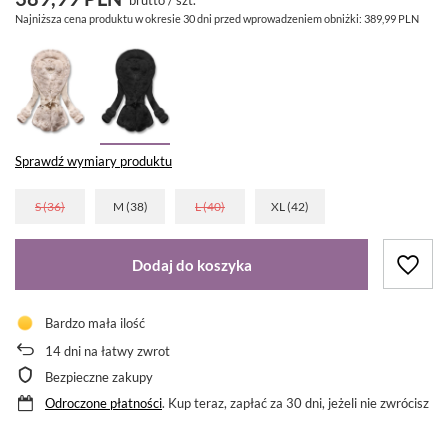
Najniższa cena produktu w okresie 30 dni przed wprowadzeniem obniżki:
389,99 PLN
Sprawdź wymiary produktu
S (36)
M (38)
L (40)
XL (42)
Dodaj do koszyka
Bardzo mała ilość
14
dni na łatwy zwrot
Bezpieczne zakupy
Odroczone płatności
. Kup teraz, zapłać za 30 dni, jeżeli nie zwrócisz