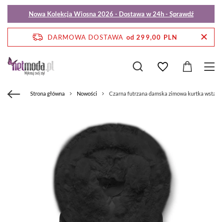
Nowa Kolekcja Wiosna 2026 - Dostawa w 24h - Sprawdź
DARMOWA DOSTAWA
od 299,00 PLN
Strona główna
Nowości
Czarna futrzana damska zimowa kurtka wstawk