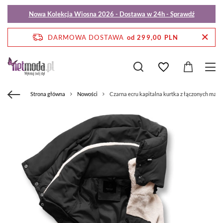
Nowa Kolekcja Wiosna 2026 - Dostawa w 24h - Sprawdź
DARMOWA DOSTAWA
od 299,00 PLN
Strona główna
Nowości
Czarna ecru kapitalna kurtka z łączonych mate