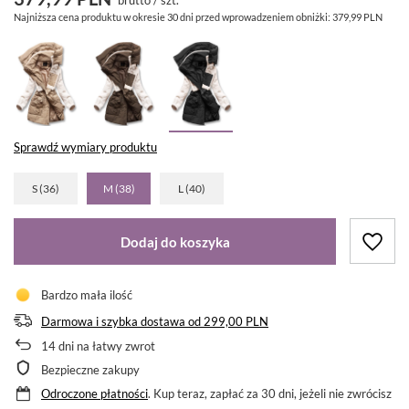
Najniższa cena produktu w okresie 30 dni przed wprowadzeniem obniżki:
379,99 PLN
Sprawdź wymiary produktu
S (36)
M (38)
L (40)
Dodaj do koszyka
Bardzo mała ilość
Darmowa i szybka dostawa
od
299,00 PLN
14
dni na łatwy zwrot
Bezpieczne zakupy
Odroczone płatności
. Kup teraz, zapłać za 30 dni, jeżeli nie zwrócisz