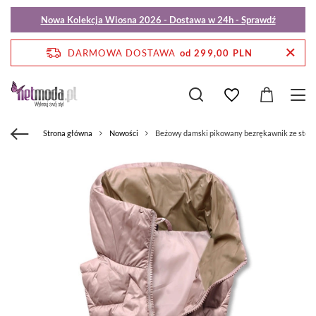
Nowa Kolekcja Wiosna 2026 - Dostawa w 24h - Sprawdź
DARMOWA DOSTAWA
od 299,00 PLN
Strona główna
Nowości
Beżowy damski pikowany bezrękawnik ze stójk