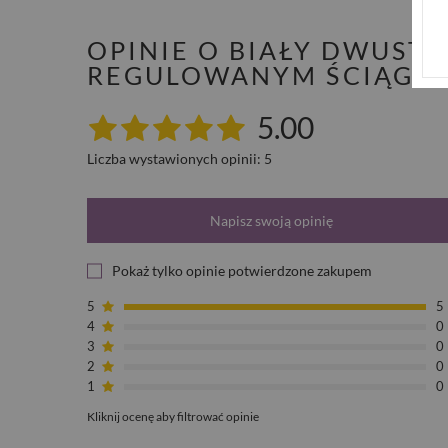
OPINIE O BIAŁY DWUST
REGULOWANYM ŚCIĄGA
5.00
Liczba wystawionych opinii: 5
Napisz swoją opinię
Pokaż tylko opinie potwierdzone zakupem
5
5
4
0
3
0
2
0
1
0
Kliknij ocenę aby filtrować opinie