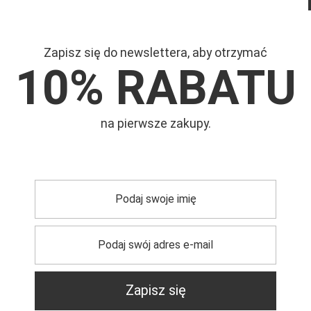
Zapisz się do newslettera, aby otrzymać
10% RABATU
Mar
na pierwsze zakupy.
Symb
trzebujesz pomocy? Masz pytania?
Zadaj pyta
dpowiemy niezwłocznie, najciekawsze pytania i odpowiedzi
publikując dla innych.
Zapisz się