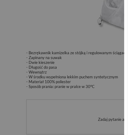
- Bezrękawnik kamizelka ze stójką i regulowanym ściągaczem
- Zapinany na suwak
- Dwie kieszenie
- Długość do pasa
- Wewnątrz
- W środku wypełniona lekkim puchem syntetycznym
- Materiał 100%
poliester
- Sposób prania: pranie w pralce w 30°C
Po
Zadaj pytanie a my o