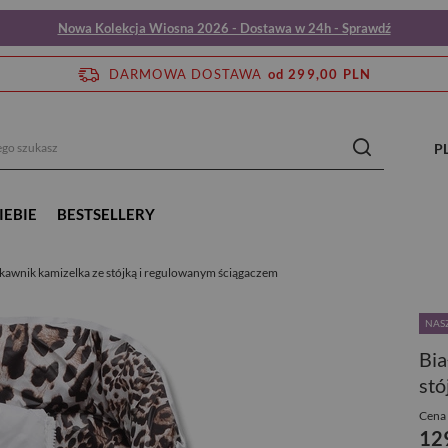
Nowa Kolekcja Wiosna 2026 - Dostawa w 24h - Sprawdź
DARMOWA DOSTAWA
od 299,00 PLN
P
IEBIE
BESTSELLERY
kawnik kamizelka ze stójką i regulowanym ściągaczem
NASZ
Bia
stó
Cena 
12