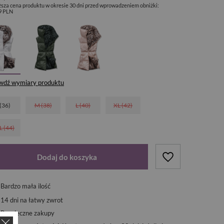
ższa cena produktu w okresie 30 dni przed wprowadzeniem obniżki:
9 PLN
wdź wymiary produktu
 (36)
M (38)
L (40)
XL (42)
L (44)
Dodaj do koszyka
Bardzo mała ilość
14
dni na łatwy zwrot
Bezpieczne zakupy