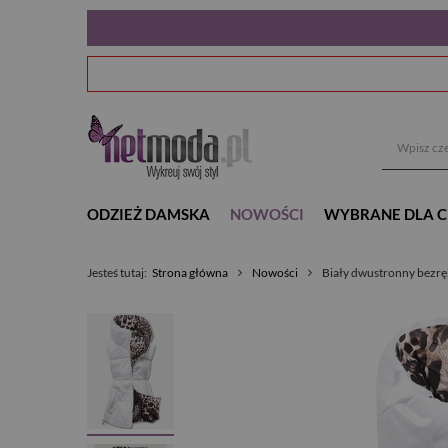
ODZIEŻ DAMSKA
NOWOŚCI
WYBRANE DLA C
Jesteś tutaj:
Strona główna
Nowości
Biały dwustronny bezrę