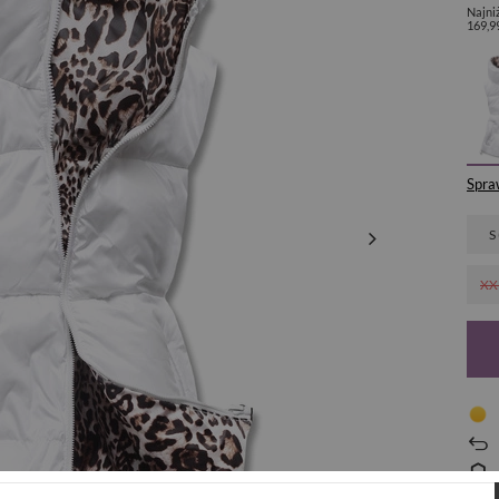
Najni
169,9
Spra
S
XX