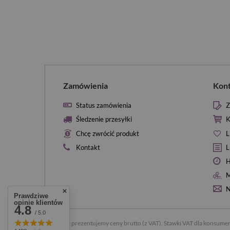
Zamówienia
Kon
Status zamówienia
Z
Śledzenie przesyłki
K
Chcę zwrócić produkt
L
Kontakt
L
H
M
N
Prawdziwe
opinie klientów
4.8
/ 5.0
W sklepie prezentujemy ceny brutto (z VAT).
Stawki VAT dla konsumen