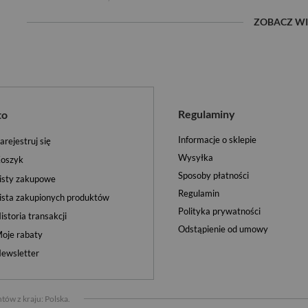
ZOBACZ WI
Regulaminy
to
Informacje o sklepie
arejestruj się
Wysyłka
oszyk
Sposoby płatności
isty zakupowe
Regulamin
ista zakupionych produktów
Polityka prywatności
istoria transakcji
Odstąpienie od umowy
oje rabaty
ewsletter
tów z kraju:
Polska
.