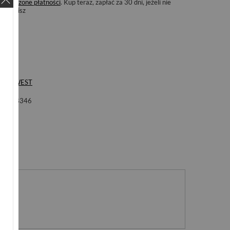
Odroczone płatności
. Kup teraz, zapłać za 30 dni, jeżeli nie
zwrócisz
ka
S'WEST
ol
B8346
nie