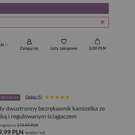
LN
Zaloguj się
0,00 PLN
Listy zakupowe
Opinie (5)
 BESTSELLER
ły dwustronny bezrękawnik kamizelka ze
jką i regulowanym ściągaczem
179,99 PLN
regularna:
9,99 PLN
brutto
/
szt.