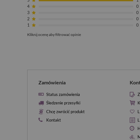
5
1
4
0
3
0
2
0
1
0
Kliknij ocenę aby filtrować opinie
Zamówienia
Kon
Status zamówienia
Z
Śledzenie przesyłki
K
Chcę zwrócić produkt
L
Kontakt
L
H
M