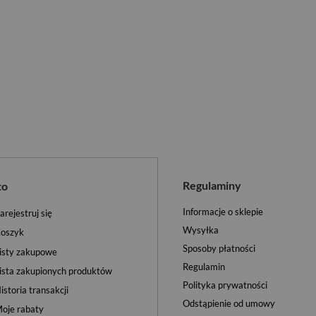
Regulaminy
to
Informacje o sklepie
arejestruj się
Wysyłka
oszyk
Sposoby płatności
isty zakupowe
Regulamin
ista zakupionych produktów
Polityka prywatności
istoria transakcji
Odstąpienie od umowy
oje rabaty