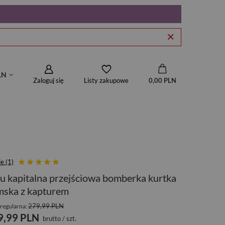
LN
Zaloguj się
0,00 PLN
Listy zakupowe
e (1)
u kapitalna przejściowa bomberka kurtka
mska z kapturem
279,99 PLN
regularna:
9,99 PLN
brutto
/
szt.