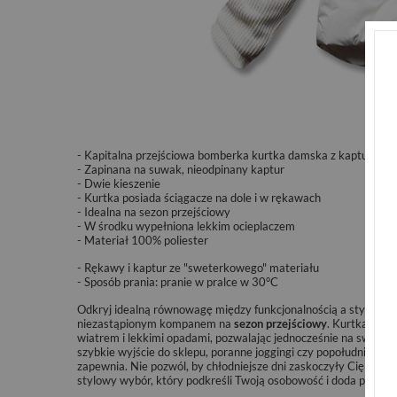
- Kapitalna przejściowa bomberka kurtka damska z kapturem
- Zapinana na suwak, nieodpinany kaptur
- Dwie kieszenie
- Kurtka posiada ściągacze na dole i w rękawach
- Idealna na sezon przejściowy
- W środku wypełniona lekkim ocieplaczem
- Materiał 100% poliester
- Rękawy i kaptur ze "sweterkowego" materiału
- Sposób prania:
pranie w pralce w 30°C
Odkryj idealną równowagę między funkcjonalnością a stylem dz
niezastąpionym kompanem na
sezon przejściowy
. Kurtka posi
wiatrem i lekkimi opadami, pozwalając jednocześnie na swobodę
szybkie wyjście do sklepu, poranne joggingi czy popołudniowe s
zapewnia. Nie pozwól, by chłodniejsze dni zaskoczyły Cię bez 
stylowy wybór, który podkreśli Twoją osobowość i doda pewności