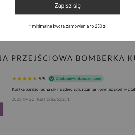
Zapisz się
trzebujesz pomocy? Masz pytania?
Zadaj pyta
* minimalna kwota zamówienia to 250 zł
dpowiemy niezwłocznie, najciekawsze pytania i odpowiedzi
publikując dla innych.
LNA PRZEJŚCIOWA BOMBERKA 
5/5
Opinia potwierdzona zakupem
Kurtka bardzo ładna jak na zdjęciach, rozmiar również zgodny z t
2025-04-21
Katarzyna, Szczyrk