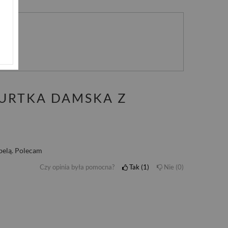
nie
KURTKA DAMSKA Z
abelą. Polecam
Czy opinia była pomocna?
Tak
1
Nie
0