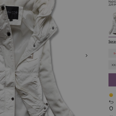
Najni
229,9
Spra
S
XX