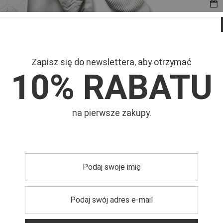
Zapisz się do newslettera, aby otrzymać
10% RABATU
Mar
Symb
na pierwsze zakupy.
ięki
damskiej krótkiej kurtce
, która stanie się Twoim
ada
kaptur i stylową stójkę
, co gwarantuje ochronę przed
 ruchów i nieograniczone możliwości stylizacyjne. Czy to
pacery, będziesz cieszyć się komfortem i ciepłem, które
odpowiedniego ubioru –
damska krótka kurtka
to praktyczny i
 siebie w każdej sytuacji.