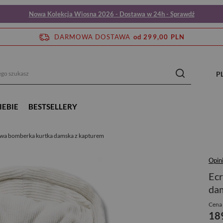
Nowa Kolekcja Wiosna 2026 - Dostawa w 24h - Sprawdź
DARMOWA DOSTAWA
od 299,00 PLN
P
IEBIE
BESTSELLERY
iowa bomberka kurtka damska z kapturem
Opini
Ecr
da
Cena 
18