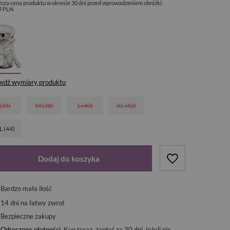
ższa cena produktu w okresie 30 dni przed wprowadzeniem obniżki:
9 PLN
wdź wymiary produktu
 (36)
M (38)
L (40)
XL (42)
L (44)
Dodaj do koszyka
Bardzo mała ilość
14
dni na łatwy zwrot
Bezpieczne zakupy
Odroczone płatności
. Kup teraz, zapłać za 30 dni, jeżeli nie