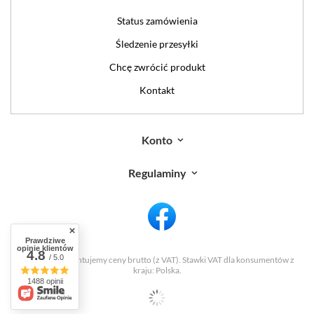
Status zamówienia
Śledzenie przesyłki
Chcę zwrócić produkt
Kontakt
Konto
Regulaminy
Prawdziwe
opinie klientów
4.8
/ 5.0
W sklepie prezentujemy ceny brutto (z VAT).
Stawki VAT dla konsumentów z
kraju:
Polska
.
1488 opinii