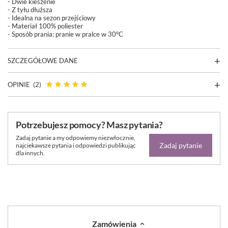
- Dwie kieszenie
- Z tyłu dłuższa
- Idealna na sezon przejściowy
- Materiał 100% poliester
- Sposób prania: pranie w pralce w 30°C
SZCZEGÓŁOWE DANE
OPINIE
(2)
Potrzebujesz pomocy? Masz pytania?
Zadaj pytanie a my odpowiemy niezwłocznie,
Zadaj pytanie
najciekawsze pytania i odpowiedzi publikując
dla innych.
Zamówienia