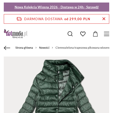
Nowa Kolekcja Wiosna 2026 - Dostawa w 24h - Sprawdź
DARMOWA DOSTAWA
od 299,00 PLN
Strona główna
Nowości
Ciemnozielona trapezowa pikowana wiosenna k