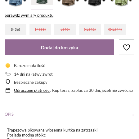
Sprawdź wymiary produktu
S (36)
M (38)
L (40)
XL (42)
XXL (44)
Dodaj do koszyka
Bardzo mała ilość
14
dni na łatwy zwrot
Bezpieczne zakupy
Odroczone płatności
. Kup teraz, zapłać za 30 dni, jeżeli nie zwrócisz
OPIS
- Trapezowa pikowana wiosenna kurtka na zatrzaski
- Posiada modną stójkę