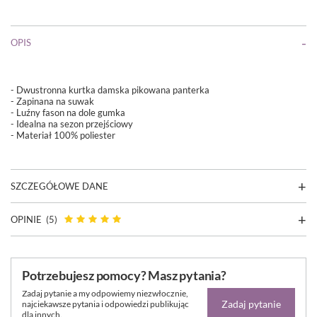
OPIS
- Dwustronna kurtka damska pikowana panterka
- Zapinana na suwak
- Luźny fason na dole gumka
- Idealna na sezon przejściowy
- Materiał 100% poliester
SZCZEGÓŁOWE DANE
OPINIE
(5)
Potrzebujesz pomocy? Masz pytania?
Zadaj pytanie a my odpowiemy niezwłocznie,
Zadaj pytanie
najciekawsze pytania i odpowiedzi publikując
dla innych.