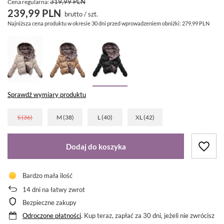
319,99 PLN
Cena regularna:
239,99 PLN
brutto
/
szt.
Najniższa cena produktu w okresie 30 dni przed wprowadzeniem obniżki:
279,99 PLN
Sprawdź wymiary produktu
S (36)
M (38)
L (40)
XL (42)
Dodaj do koszyka
Bardzo mała ilość
14
dni na łatwy zwrot
Bezpieczne zakupy
Odroczone płatności
. Kup teraz, zapłać za 30 dni, jeżeli nie zwrócisz