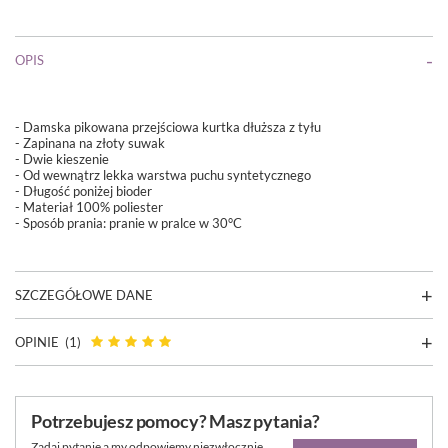
OPIS
- Damska pikowana przejściowa kurtka dłuższa z tyłu
- Zapinana na złoty suwak
- Dwie kieszenie
- Od wewnątrz lekka warstwa puchu syntetycznego
- Długość poniżej bioder
- Materiał 100% poliester
- Sposób prania: pranie w pralce w 30°C
SZCZEGÓŁOWE DANE
OPINIE
(1)
Potrzebujesz pomocy? Masz pytania?
Zadaj pytanie a my odpowiemy niezwłocznie,