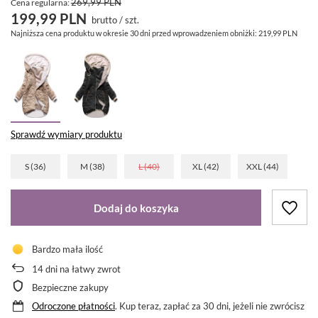
269,99 PLN
Cena regularna:
199,99 PLN
brutto
/
szt.
Najniższa cena produktu w okresie 30 dni przed wprowadzeniem obniżki:
219,99 PLN
Sprawdź wymiary produktu
S (36)
M (38)
L (40)
XL (42)
XXL (44)
Dodaj do koszyka
Bardzo mała ilość
14
dni na łatwy zwrot
Bezpieczne zakupy
Odroczone płatności
. Kup teraz, zapłać za 30 dni, jeżeli nie zwrócisz