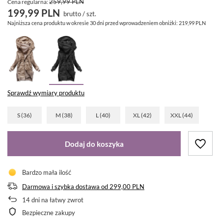
259,99 PLN
Cena regularna:
199,99 PLN
brutto
/
szt.
Najniższa cena produktu w okresie 30 dni przed wprowadzeniem obniżki:
219,99 PLN
Sprawdź wymiary produktu
S (36)
M (38)
L (40)
XL (42)
XXL (44)
Dodaj do koszyka
Bardzo mała ilość
Darmowa i szybka dostawa
od
299,00 PLN
14
dni na łatwy zwrot
Bezpieczne zakupy