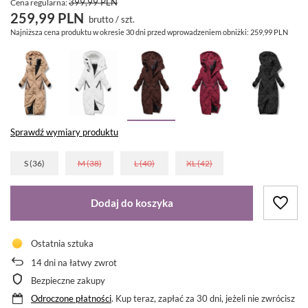
399,99 PLN
Cena regularna:
259,99 PLN
brutto
/
szt.
Najniższa cena produktu w okresie 30 dni przed wprowadzeniem obniżki:
259,99 PLN
Sprawdź wymiary produktu
S (36)
M (38)
L (40)
XL (42)
Dodaj do koszyka
Ostatnia sztuka
14
dni na łatwy zwrot
Bezpieczne zakupy
Odroczone płatności
. Kup teraz, zapłać za 30 dni, jeżeli nie zwrócisz