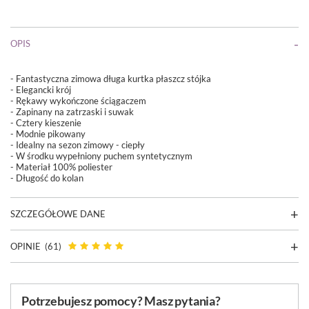
OPIS
- Fantastyczna zimowa długa kurtka płaszcz stójka
- Elegancki krój
- Rękawy wykończone ściągaczem
- Zapinany na zatrzaski i suwak
- Cztery kieszenie
- Modnie pikowany
- Idealny na sezon zimowy - ciepły
- W środku wypełniony puchem syntetycznym
- Materiał 100% poliester
- Długość do kolan
SZCZEGÓŁOWE DANE
OPINIE
(61)
Potrzebujesz pomocy? Masz pytania?