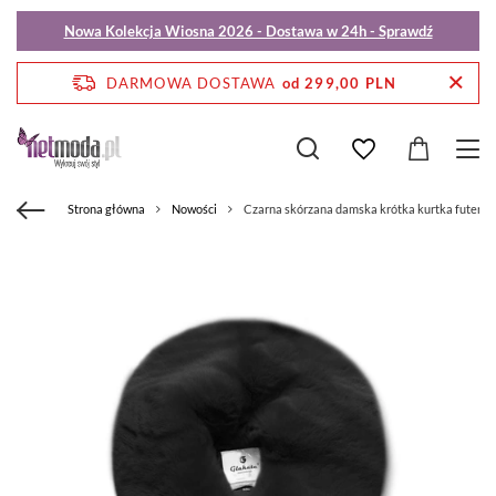
Nowa Kolekcja Wiosna 2026 - Dostawa w 24h - Sprawdź
DARMOWA DOSTAWA
od 299,00 PLN
Strona główna
Nowości
Czarna skórzana damska krótka kurtka futerko