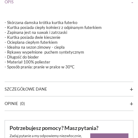
OPIS
- Skórzana damska krótka kurtka futerko
- Kurtka posiada ciepły kołnierz z odpinanym futerkiem
- Zapinana jest na suwak i zatrzaski
- Kurtka posiada dwie kieszenie
- Ocieplana ciepłym futerkiem
- Idealna na sezon zimowy - ciepła
- Rękawy wypełnione puchem syntetycznym
- Długość do bioder
- Materiał 100% poliester
- Sposób prania:
pranie w pralce w 30°C
SZCZEGÓŁOWE DANE
OPINIE
(0)
Potrzebujesz pomocy? Masz pytania?
Zadaj pytanie a my odpowiemy niezwłocznie,