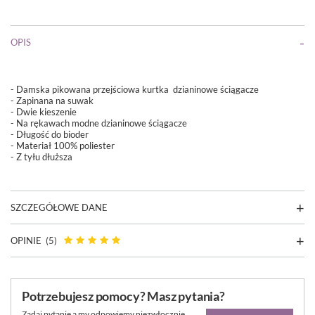
OPIS
- Damska pikowana przejściowa kurtka dzianinowe ściągacze
- Zapinana na suwak
- Dwie kieszenie
- Na rękawach modne dzianinowe ściągacze
- Długość do bioder
- Materiał 100% poliester
- Z tyłu dłuższa
SZCZEGÓŁOWE DANE
OPINIE
(5)
Potrzebujesz pomocy? Masz pytania?
Zadaj pytanie a my odpowiemy niezwłocznie,