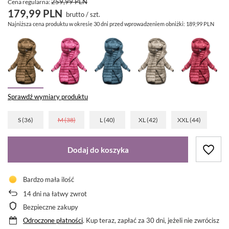
259,99 PLN
Cena regularna:
179,99 PLN
brutto
/
szt.
Najniższa cena produktu w okresie 30 dni przed wprowadzeniem obniżki:
189,99 PLN
Sprawdź wymiary produktu
S (36)
M (38)
L (40)
XL (42)
XXL (44)
Dodaj do koszyka
Bardzo mała ilość
14
dni na łatwy zwrot
Bezpieczne zakupy
Odroczone płatności
. Kup teraz, zapłać za 30 dni, jeżeli nie zwrócisz