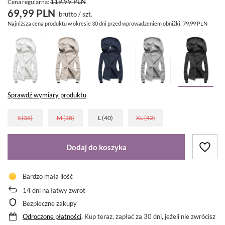
119,99 PLN
Cena regularna:
69,99 PLN
brutto
/
szt.
Najniższa cena produktu w okresie 30 dni przed wprowadzeniem obniżki:
79,99 PLN
Sprawdź wymiary produktu
S (36)
M (38)
L (40)
XL (42)
Dodaj do koszyka
Bardzo mała ilość
14
dni na łatwy zwrot
Bezpieczne zakupy
Odroczone płatności
. Kup teraz, zapłać za 30 dni, jeżeli nie zwrócisz