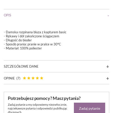
OPIS
- Damska rozpinana bluza z kapturem basic
- Rękawy i dół zakończone ściągaczem
- Długość do bioder
- Sposób prania: pranie w pralce w 30°C
- Materiał:
100% poliester
SZCZEGÓŁOWE DANE
OPINIE
(7)
Potrzebujesz pomocy? Masz pytania?
Zadaj pytanie a my odpowiemy niezwłocznie,
Zadaj pytanie
najciekawsze pytania i odpowiedzi publikując
dla innych.