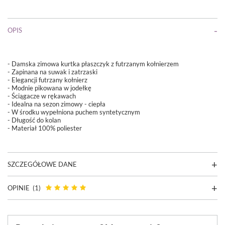
OPIS
- Damska zimowa kurtka płaszczyk z futrzanym kołnierzem
- Zapinana na suwak i zatrzaski
- Elegancji futrzany kołnierz
- Modnie pikowana w jodełkę
- Ściągacze w rękawach
- Idealna na sezon zimowy - ciepła
- W środku wypełniona puchem syntetycznym
- Długość do kolan
- Materiał 100% poliester
SZCZEGÓŁOWE DANE
OPINIE
(1)