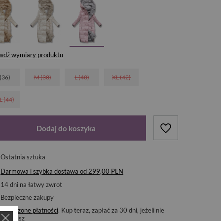
wdź wymiary produktu
 (36)
M (38)
L (40)
XL (42)
L (44)
Dodaj do koszyka
Ostatnia sztuka
Darmowa i szybka dostawa
od
299,00 PLN
14
dni na łatwy zwrot
Bezpieczne zakupy
Odroczone płatności
. Kup teraz, zapłać za 30 dni, jeżeli nie
zwrócisz