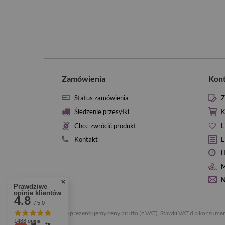
Zamówienia
Kon
Status zamówienia
Z
Śledzenie przesyłki
K
Chcę zwrócić produkt
L
Kontakt
L
H
M
N
Prawdziwe
opinie klientów
4.8
/ 5.0
W sklepie prezentujemy ceny brutto (z VAT).
Stawki VAT dla konsumen
1488 opinii