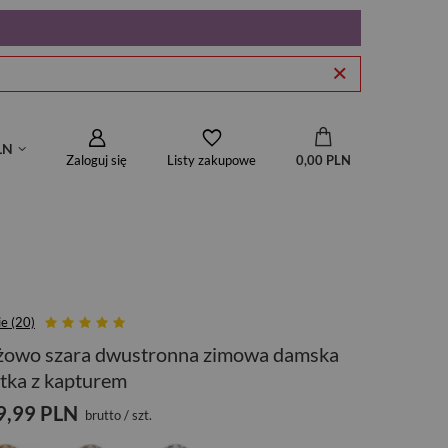
LN
Zaloguj się
0,00 PLN
Listy zakupowe
ie (20)
żowo szara dwustronna zimowa damska
tka z kapturem
9,99 PLN
brutto
/
szt.