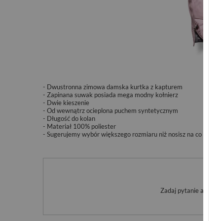
- Dwustronna zimowa damska kurtka z kapturem
- Zapinana suwak posiada mega modny kołnierz
- Dwie kieszenie
- Od wewnątrz ocieplona puchem syntetycznym
- Długość do kolan
- Materiał 100% poliester
- Sugerujemy wybór większego rozmiaru niż nosisz na co dzień
Po
Zadaj pytanie a my o