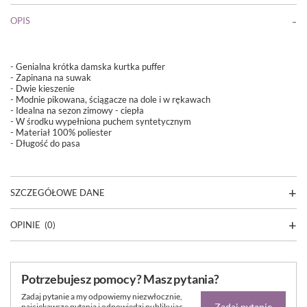
OPIS
- Genialna krótka damska kurtka puffer
- Zapinana na suwak
- Dwie kieszenie
- Modnie pikowana, ściągacze na dole i w rękawach
- Idealna na sezon zimowy - ciepła
- W środku wypełniona puchem syntetycznym
- Materiał 100% poliester
- Długość do pasa
SZCZEGÓŁOWE DANE
OPINIE
(0)
Potrzebujesz pomocy? Masz pytania?
Zadaj pytanie a my odpowiemy niezwłocznie,
Zadaj pytanie
najciekawsze pytania i odpowiedzi publikując