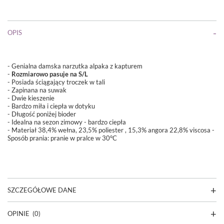
OPIS
- Genialna damska narzutka alpaka z kapturem
-
Rozmiarowo pasuje na S/L
- Posiada ściągający troczek w tali
- Zapinana na suwak
- Dwie kieszenie
- Bardzo miła i ciepła w dotyku
- Długość poniżej bioder
- Idealna na sezon zimowy - bardzo ciepła
- Materiał 3
8,4% wełna, 23,5% poliester , 15,3% angora 22,8% viscosa
-
Sposób prania: pranie w pralce w 30°C
SZCZEGÓŁOWE DANE
OPINIE
(0)