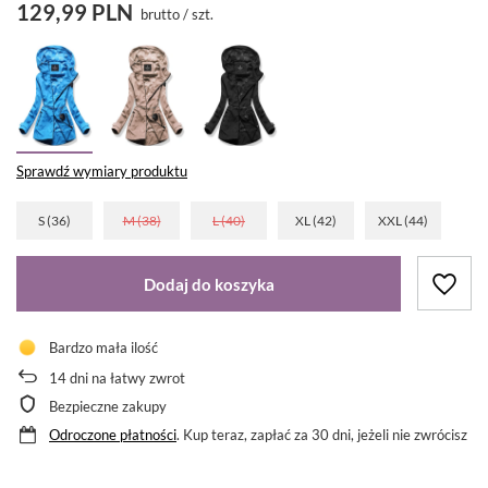
129,99 PLN
brutto
/
szt.
Sprawdź wymiary produktu
S (36)
M (38)
L (40)
XL (42)
XXL (44)
Dodaj do koszyka
Bardzo mała ilość
14
dni na łatwy zwrot
Bezpieczne zakupy
Odroczone płatności
. Kup teraz, zapłać za 30 dni, jeżeli nie zwrócisz