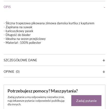
OPIS
- Śliczna trapezowa pikowana zimowa damska kurtka z kapturem
- Zapinana na suwak
- Łańcuszkowy pasek
- Długość do bioder
- Idealna na sezon przejściowy
- Materiał : 100% poliester
SZCZEGÓŁOWE DANE
OPINIE
(0)
Potrzebujesz pomocy? Masz pytania?
Zadaj pytanie a my odpowiemy niezwłocznie,
Zadaj pytanie
najciekawsze pytania i odpowiedzi publikując
dla innych.