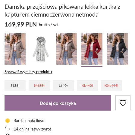
Damska przejściowa pikowana lekka kurtka z
kapturem ciemnoczerwona netmoda
169,99 PLN
brutto
/
szt.
Sprawdź wymiary produktu
S (36)
M (38)
L (40)
XL (42)
XXL (44)
Dodaj do koszyka
Bardzo mała ilość
14
dni na łatwy zwrot