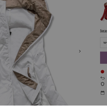
Spra
Wy