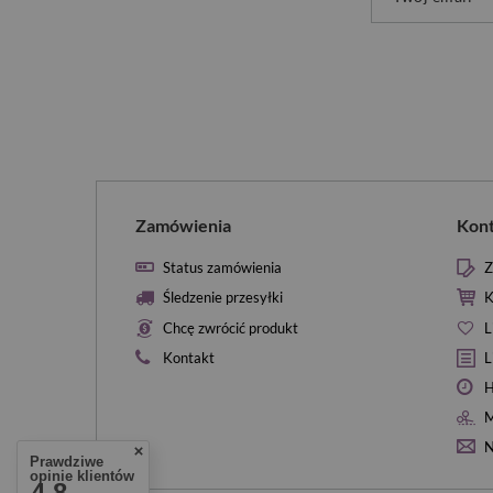
Zamówienia
Kon
Status zamówienia
Z
Śledzenie przesyłki
K
Chcę zwrócić produkt
L
Kontakt
L
H
M
N
Prawdziwe
opinie klientów
4.8