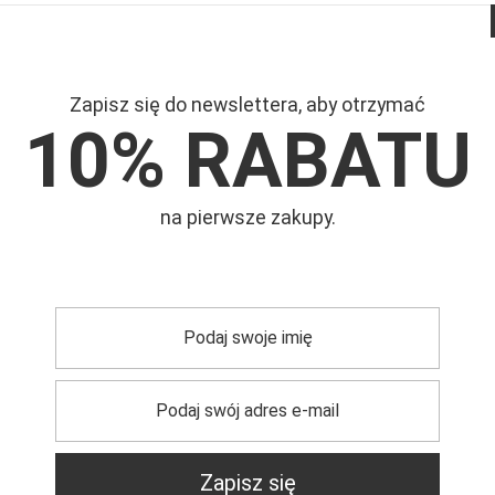
Zapisz się do newslettera, aby otrzymać
10% RABATU
Mar
netmoda
na pierwsze zakupy.
Symb
trzebujesz pomocy? Masz pytania?
Zadaj pyta
dpowiemy niezwłocznie, najciekawsze pytania i odpowiedzi
publikując dla innych.
Zapisz się