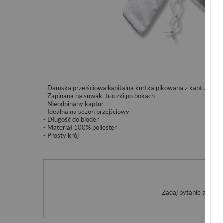
- Damska przejściowa kapitalna kurtka pikowana z kapturem 
- Zapinana na suwak, troczki po bokach
- Nieodpinany kaptur
- Idealna na sezon przejściowy
- Długość do bioder
- Materiał 100% poliester
- Prosty krój
Po
Zadaj pytanie a my o