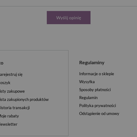
Wyślij opinię
Regulaminy
to
Informacje o sklepie
arejestruj się
Wysyłka
oszyk
Sposoby płatności
isty zakupowe
Regulamin
ista zakupionych produktów
Polityka prywatności
istoria transakcji
Odstąpienie od umowy
oje rabaty
ewsletter