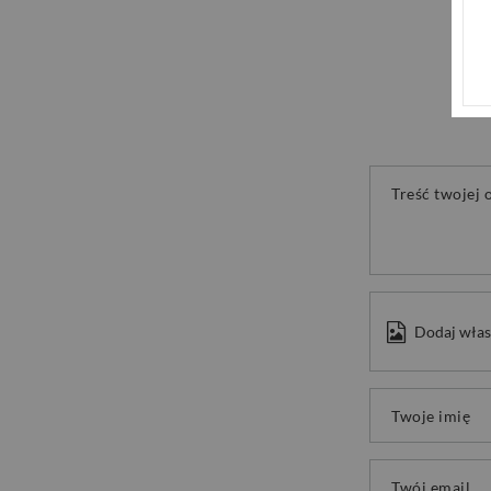
Treść twojej o
Dodaj włas
Twoje imię
Twój email