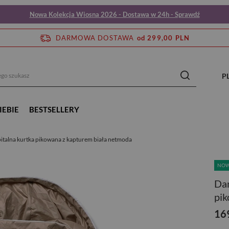
Nowa Kolekcja Wiosna 2026 - Dostawa w 24h - Sprawdź
DARMOWA DOSTAWA
od 299,00 PLN
P
IEBIE
BESTSELLERY
italna kurtka pikowana z kapturem biała netmoda
NO
Dam
pik
16