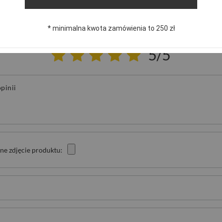
NAPISZ SWOJĄ OPINIĘ
* minimalna kwota zamówienia to 250 zł
Twoja ocena:
5/5
pinii
ne zdjęcie produktu: