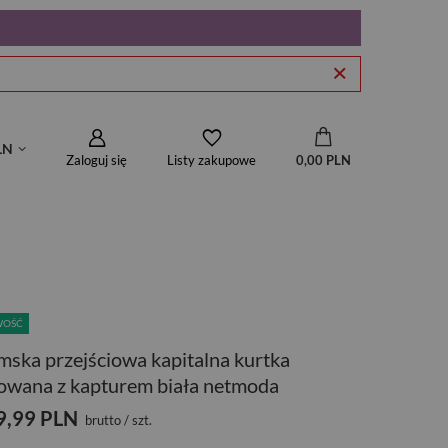
LN
Zaloguj się
0,00 PLN
Listy zakupowe
WOŚĆ
ska przejściowa kapitalna kurtka
owana z kapturem biała netmoda
9,99 PLN
brutto
/
szt.