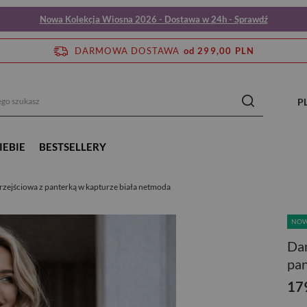
Nowa Kolekcja Wiosna 2026 - Dostawa w 24h - Sprawdź
DARMOWA DOSTAWA
od 299,00 PLN
P
IEBIE
BESTSELLERY
rzejściowa z panterką w kapturze biała netmoda
NO
Dam
pan
17