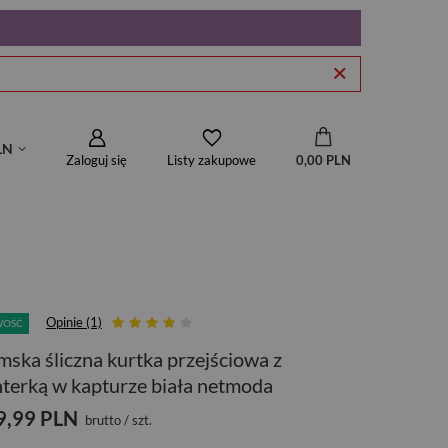
LN
Zaloguj się
0,00 PLN
Listy zakupowe
Opinie (1)
WOŚĆ
ska śliczna kurtka przejściowa z
terką w kapturze biała netmoda
9,99 PLN
brutto
/
szt.