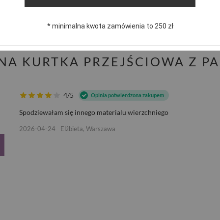
Zadaj pyta
dpowiemy niezwłocznie, najciekawsze pytania i odpowiedzi
publikując dla innych.
* minimalna kwota zamówienia to 250 zł
ZNA KURTKA PRZEJŚCIOWA Z P
4/5
Opinia potwierdzona zakupem
Spodziewałam się innego materialu wierzchniego
2026-04-24
Elżbieta, Warszawa