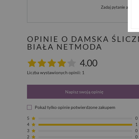
Zadaj pytanie a my o
OPINIE O DAMSKA ŚLIC
BIAŁA NETMODA
4.00
Liczba wystawionych opinii: 1
Napisz swoją opinię
Pokaż tylko opinie potwierdzone zakupem
5
0
4
1
3
0
2
0