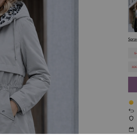
Spra
S
XX