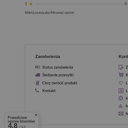
1
0
Kliknij ocenę aby filtrować opinie
Zamówienia
Kon
Status zamówienia
Z
Śledzenie przesyłki
K
Chcę zwrócić produkt
L
Kontakt
L
H
M
N
Prawdziwe
opinie klientów
4.8
/ 5.0