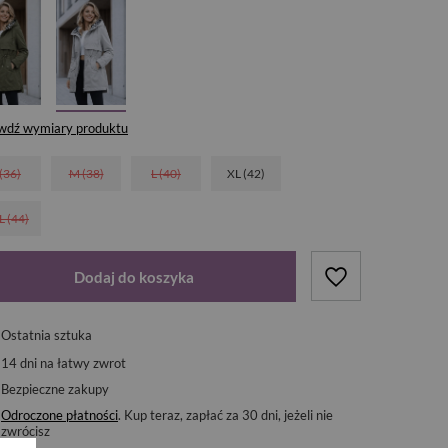
wdź wymiary produktu
 (36)
M (38)
L (40)
XL (42)
L (44)
Dodaj do koszyka
Ostatnia sztuka
14
dni na łatwy zwrot
Bezpieczne zakupy
Odroczone płatności
. Kup teraz, zapłać za 30 dni, jeżeli nie
zwrócisz