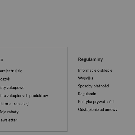
Regulaminy
to
Informacje o sklepie
arejestruj się
Wysyłka
oszyk
Sposoby płatności
isty zakupowe
Regulamin
ista zakupionych produktów
Polityka prywatności
istoria transakcji
Odstąpienie od umowy
oje rabaty
ewsletter