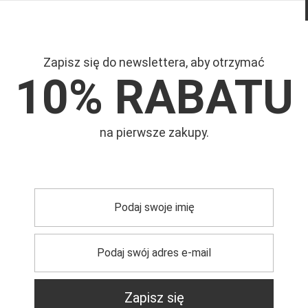
Zapisz się do newslettera, aby otrzymać
10% RABATU
na pierwsze zakupy.
Mar
etmoda
Symb
Zapisz się
trzebujesz pomocy? Masz pytania?