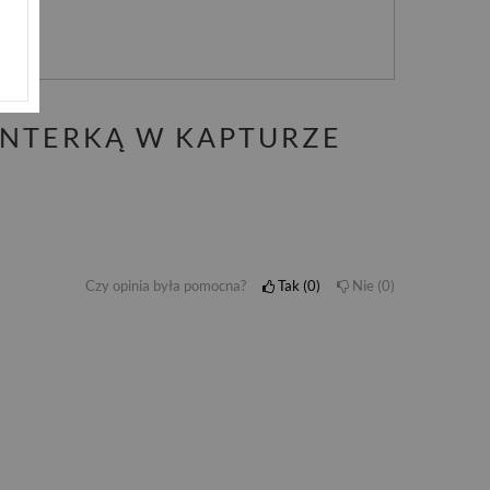
nie
ANTERKĄ W KAPTURZE
Czy opinia była pomocna?
Tak
0
Nie
0